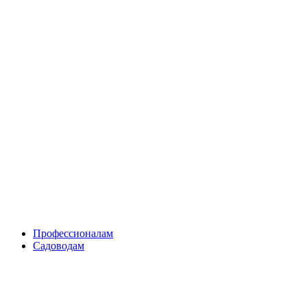
Skip
to
content
Профессионалам
Садоводам