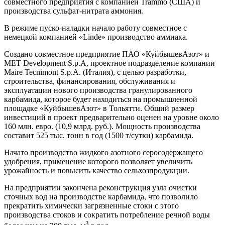
совместного предприятия с компанией Trammo (США) и
производства сульфат-нитрата аммония.
В режиме пуско-наладки начало работу совместное с
немецкой компанией «Linde» производство аммиака.
Создано совместное предприятие ПАО «КуйбышевАзот» и
MET Development S.p.A, проектное подразделение компании
Maire Tecnimont S.p.A. (Италия), с целью разработки,
строительства, финансирования, обслуживания и
эксплуатации нового производства гранулированного
карбамида, которое будет находиться на промышленной
площадке «КуйбышевАзот» в Тольятти. Общий размер
инвестиций в проект предварительно оценен на уровне около
160 млн. евро. (10,9 млрд. руб.). Мощность производства
составит 525 тыс. тонн в год (1500 т/сутки) карбамида.
Начато производство жидкого азотного серосодержащего
удобрения, применение которого позволяет увеличить
урожайность и повысить качество сельхозпродукции.
На предприятии закончена реконструкция узла очистки
сточных вод на производстве карбамида, что позволило
прекратить химически загрязненные стоки с этого
производства стоков и сократить потребление речной воды
3