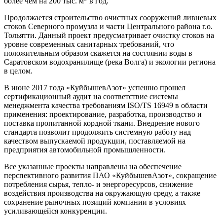
более чем на 200 тыс. м
в год.
Продолжается строительство очистных сооружений ливневых
стоков Северного промузла и части Центрального района г.о.
Тольятти. Данный проект предусматривает очистку стоков на
уровне современных санитарных требований, что
положительным образом скажется на состоянии воды в
Саратовском водохранилище (река Волга) и экологии региона
в целом.
В июне 2017 года «КуйбышевАзот» успешно прошел
сертификационный аудит на соответствие системы
менеджмента качества требованиям ISO/TS 16949 в области
применения: проектирование, разработка, производство и
поставка пропитанной кордной ткани. Внедрение нового
стандарта позволит продолжить системную работу над
качеством выпускаемой продукции, поставляемой на
предприятия автомобильной промышленности.
Все указанные проекты направлены на обеспечение
перспективного развития ПАО «КуйбышевАзот», сокращение
потребления сырья, тепло- и энергоресурсов, снижение
воздействия производства на окружающую среду, а также
сохранение рыночных позиций компании в условиях
усиливающейся конкуренции.