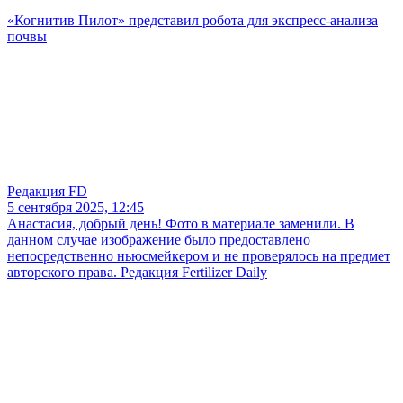
«Когнитив Пилот» представил робота для экспресс-анализа
почвы
Редакция FD
5 сентября 2025, 12:45
Анастасия, добрый день! Фото в материале заменили. В
данном случае изображение было предоставлено
непосредственно ньюсмейкером и не проверялось на предмет
авторского права. Редакция Fertilizer Daily