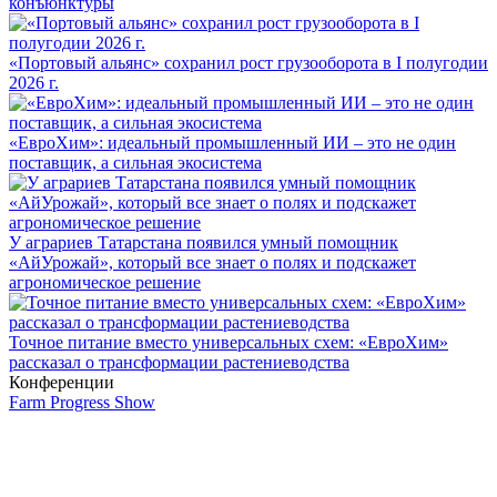
конъюнктуры
«Портовый альянс» сохранил рост грузооборота в I полугодии
2026 г.
«ЕвроХим»: идеальный промышленный ИИ – это не один
поставщик, а сильная экосистема
У аграриев Татарстана появился умный помощник
«АйУрожай», который все знает о полях и подскажет
агрономическое решение
Точное питание вместо универсальных схем: «ЕвроХим»
рассказал о трансформации растениеводства
Конференции
Farm Progress Show