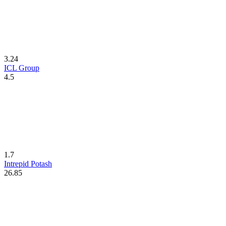
3.24
ICL Group
4.5
1.7
Intrepid Potash
26.85