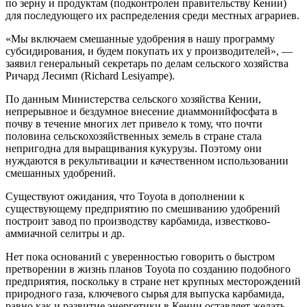
по зерну и продуктам (подконтролен правительству Кении)
для последующего их распределения среди местных аграриев.
«Мы включаем смешанные удобрения в нашу программу
субсидирования, и будем покупать их у производителей», —
заявил генеральный секретарь по делам сельского хозяйства
Ричард Лесимп (Richard Lesiyampe).
По данным Министерства сельского хозяйства Кении,
непрерывное и бездумное внесение диаммонийфосфата в
почву в течение многих лет привело к тому, что почти
половина сельскохозяйственных земель в стране стала
непригодна для выращивания кукурузы. Поэтому они
нуждаются в рекультивации и качественном использовании
смешанных удобрений.
Существуют ожидания, что Toyota в дополнении к
существующему предприятию по смешиванию удобрений
построит завод по производству карбамида, известково-
аммиачной селитры и др.
Нет пока оснований с уверенностью говорить о быстром
претворении в жизнь планов Toyota по созданию подобного
предприятия, поскольку в стране нет крупных месторождений
природного газа, ключевого сырья для выпуска карбамида,
равно как и развитие энергетики в Кении оставляет желать