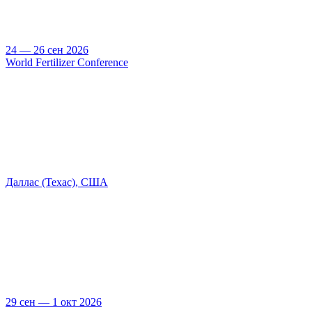
24 — 26 сен 2026
World Fertilizer Conference
Даллас (Техас), США
29 сен — 1 окт 2026