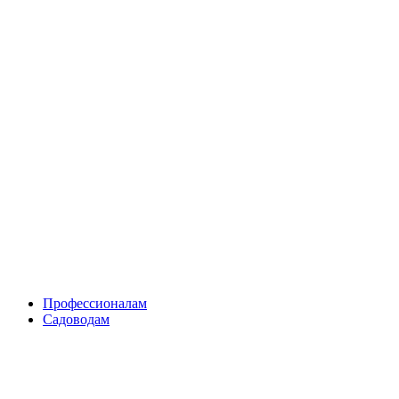
Skip
to
content
Профессионалам
Садоводам