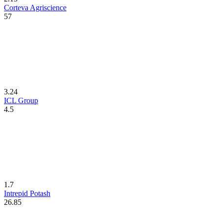
Corteva Agriscience
57
3.24
ICL Group
4.5
1.7
Intrepid Potash
26.85