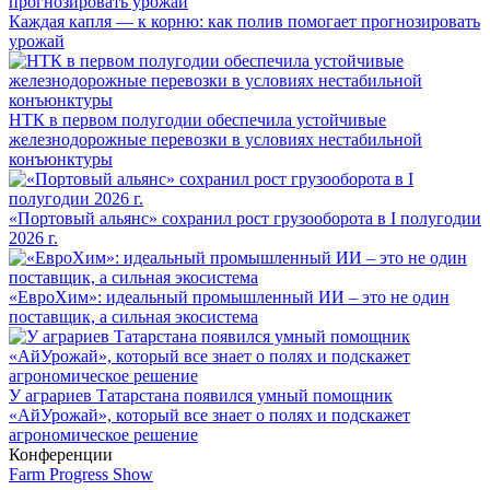
Каждая капля — к корню: как полив помогает прогнозировать
урожай
НТК в первом полугодии обеспечила устойчивые
железнодорожные перевозки в условиях нестабильной
конъюнктуры
«Портовый альянс» сохранил рост грузооборота в I полугодии
2026 г.
«ЕвроХим»: идеальный промышленный ИИ – это не один
поставщик, а сильная экосистема
У аграриев Татарстана появился умный помощник
«АйУрожай», который все знает о полях и подскажет
агрономическое решение
Конференции
Farm Progress Show