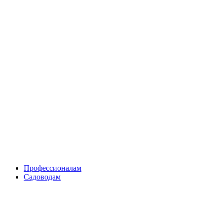
Skip
to
content
Профессионалам
Садоводам