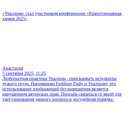
«Уралхим» стал участником конференции «Разнотоннажная
химия 2025»
Анастасия
5 сентября 2025, 11:25
Любопытная практика Уралхим - присваивать результаты
чужого труда. Напоминаю Fertilizer Daily и Уралхиму, что
использование изображений без разрешения является
нарушением авторских прав. Просьба связаться со мной для
урегулирования данного вопроса в досудебном порядке.