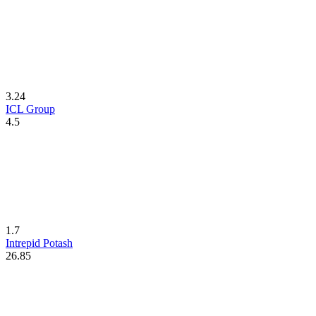
3.24
ICL Group
4.5
1.7
Intrepid Potash
26.85