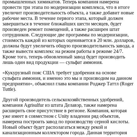
промышленных химикатов. Теперь компания намерена
провести три этапа по модернизации комплекса, что в итоге
увеличит производительность объекта, а также добавит новые
рабочие места. В течение первого этапа, который должен
завершиться в течение ближайших шести месяцев, будет
произведен ремонт помещений, а также расширен штат
сотрудников. Следующие две программы по модернизации,
стоимость каждой из которых оценивается в 20 млн. долларов,
должны будут увеличить общую производительность завода, а
также вывести комплекс на режим работы в режиме 24/7.
Кроме того, теперь обновленный завод будет производить
лишь один вид продукции — сульфат аммония.
«Кукурузный пояс США требует удобрения на основе
сульфата аммония, и именно это мы и производим на данном
предприятии», объяснил глава компании Роджер Таттл (Roger
Tuttle).
Другой производитель сельскохозяйственных удобрений,
компания Agrisulfur из штата Делавэр, также намерена
расширить свое присутствие в регионе. Компания, которая
уже имеет в совместном с Unity владении ряд объектов,
намерена построить завод по производству серной кислоты.
Новый объект будет располагаться между рекой и
канализационным коллектором города. Данная территория