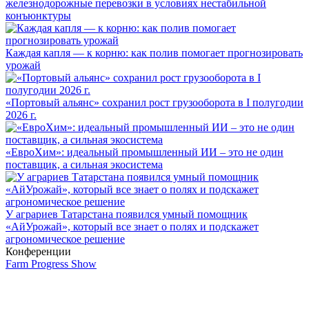
железнодорожные перевозки в условиях нестабильной
конъюнктуры
Каждая капля — к корню: как полив помогает прогнозировать
урожай
«Портовый альянс» сохранил рост грузооборота в I полугодии
2026 г.
«ЕвроХим»: идеальный промышленный ИИ – это не один
поставщик, а сильная экосистема
У аграриев Татарстана появился умный помощник
«АйУрожай», который все знает о полях и подскажет
агрономическое решение
Конференции
Farm Progress Show