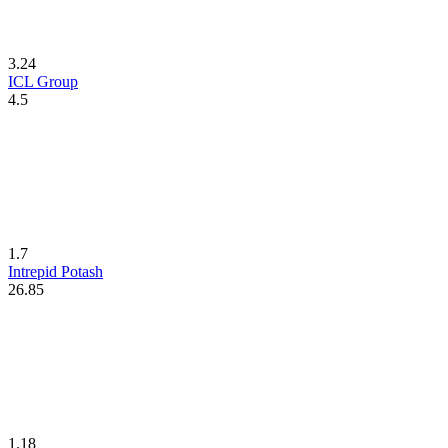
3.24
ICL Group
4.5
1.7
Intrepid Potash
26.85
1.18