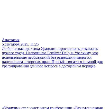
Анастасия
5 сентября 2025, 11:25
Любопытная практика Уралхим - присваивать результаты
чужого труда. Напоминаю Fertilizer Daily и Уралхиму, что
использование изображений без разрешения является
нарушением авторских прав. Просьба связаться со мной для
урегулирования данного вопроса в досудебном порядке.
«Уралхим» стал участником конференции «Разнотоннажная