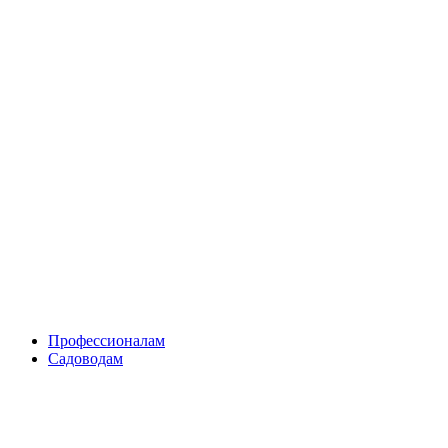
Skip
to
content
Профессионалам
Садоводам