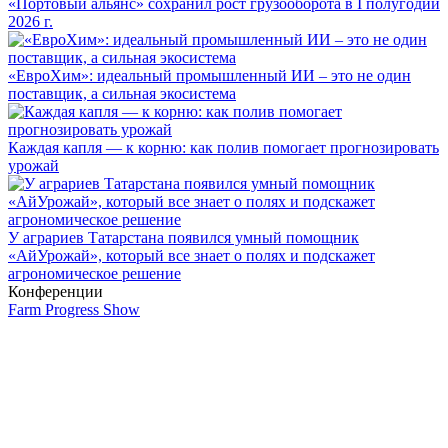
«Портовый альянс» сохранил рост грузооборота в I полугодии
2026 г.
«ЕвроХим»: идеальный промышленный ИИ – это не один
поставщик, а сильная экосистема
Каждая капля — к корню: как полив помогает прогнозировать
урожай
У аграриев Татарстана появился умный помощник
«АйУрожай», который все знает о полях и подскажет
агрономическое решение
Конференции
Farm Progress Show