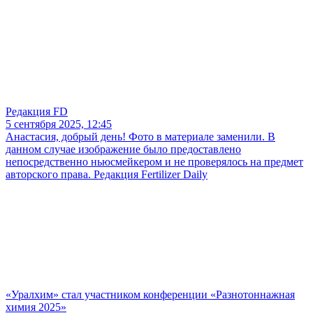
Редакция FD
5 сентября 2025, 12:45
Анастасия, добрый день! Фото в материале заменили. В
данном случае изображение было предоставлено
непосредственно ньюсмейкером и не проверялось на предмет
авторского права. Редакция Fertilizer Daily
«Уралхим» стал участником конференции «Разнотоннажная
химия 2025»