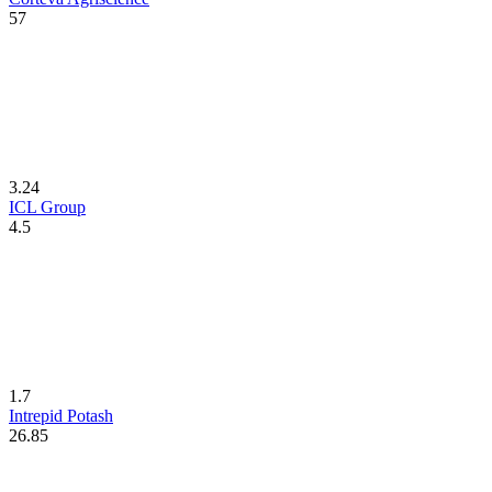
57
3.24
ICL Group
4.5
1.7
Intrepid Potash
26.85