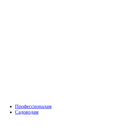
Skip
to
content
Профессионалам
Садоводам