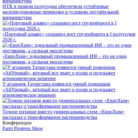
НТК в первом полугодии обеспечила устойчивые
железнодорожные перевозки в условиях нестабильной
конъюнктуры
«Портовый альянс» сохранил рост грузооборота в I полугодии
2026 г.
«ЕвроХим»: идеальный промышленный ИИ – это не один
поставщик, а сильная экосистема
У аграриев Татарстана появился умный помощник
«АйУрожай», который все знает о полях и подскажет
агрономическое решение
Точное питание вместо универсальных схем: «ЕвроХим»
рассказал о трансформации растениеводства
Конференции
Farm Progress Show