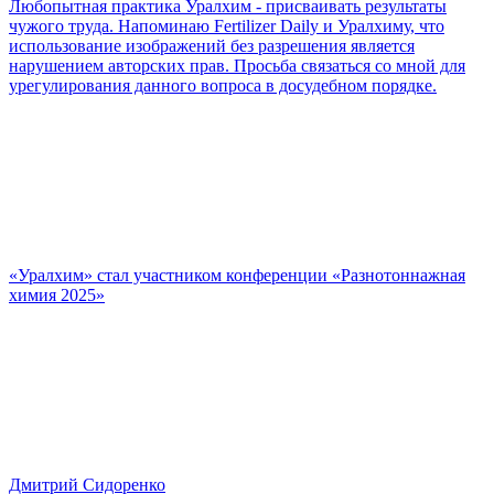
Любопытная практика Уралхим - присваивать результаты
чужого труда. Напоминаю Fertilizer Daily и Уралхиму, что
использование изображений без разрешения является
нарушением авторских прав. Просьба связаться со мной для
урегулирования данного вопроса в досудебном порядке.
«Уралхим» стал участником конференции «Разнотоннажная
химия 2025»
Дмитрий Сидоренко