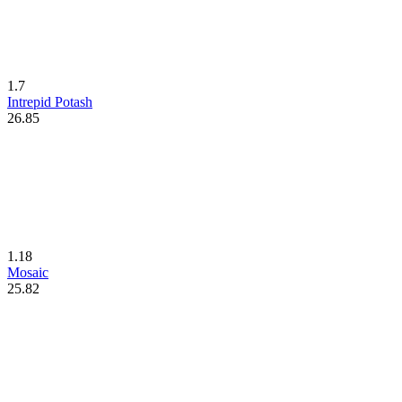
1.7
Intrepid Potash
26.85
1.18
Mosaic
25.82