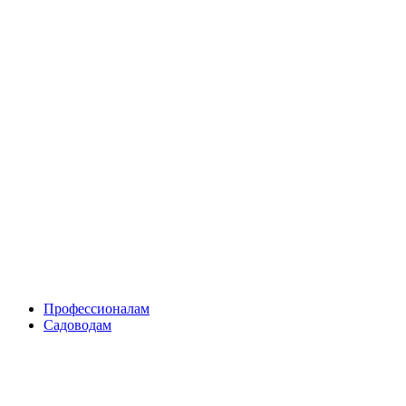
Skip
to
content
Профессионалам
Садоводам