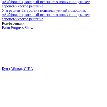
У аграриев Татарстана появился умный помощник
«АйУрожай», который все знает о полях и подскажет
агрономическое решение
Конференции
Farm Progress Show
Бун (Айова), США