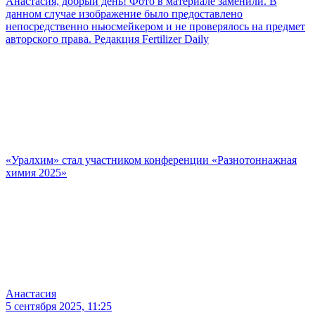
Анастасия, добрый день! Фото в материале заменили. В
данном случае изображение было предоставлено
непосредственно ньюсмейкером и не проверялось на предмет
авторского права. Редакция Fertilizer Daily
«Уралхим» стал участником конференции «Разнотоннажная
химия 2025»
Анастасия
5 сентября 2025, 11:25