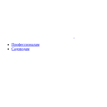
Skip
to
content
Профессионалам
Садоводам