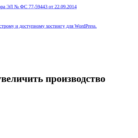
ра ЭЛ № ФС 77-59443 от 22.09.2014
строму и доступному хостингу для WordPress.
увеличить производство