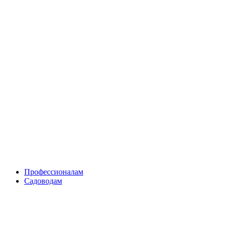
Skip
to
content
Профессионалам
Садоводам