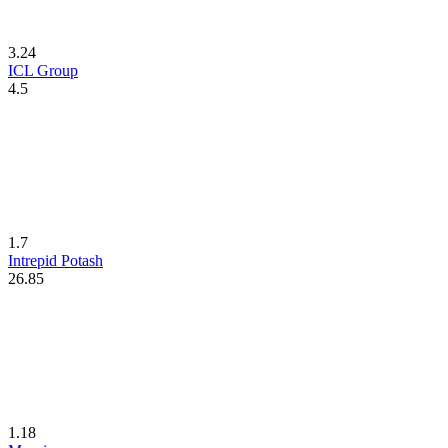
3.24
ICL Group
4.5
1.7
Intrepid Potash
26.85
1.18