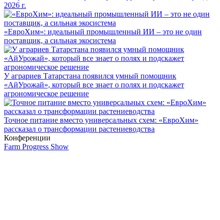
2026 г.
«ЕвроХим»: идеальный промышленный ИИ – это не один
поставщик, а сильная экосистема
У аграриев Татарстана появился умный помощник
«АйУрожай», который все знает о полях и подскажет
агрономическое решение
Точное питание вместо универсальных схем: «ЕвроХим»
рассказал о трансформации растениеводства
Конференции
Farm Progress Show