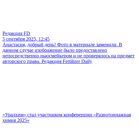
Редакция FD
5 сентября 2025, 12:45
Анастасия, добрый день! Фото в материале заменили. В
данном случае изображение было предоставлено
непосредственно ньюсмейкером и не проверялось на предмет
авторского права. Редакция Fertilizer Daily
«Уралхим» стал участником конференции «Разнотоннажная
химия 2025»