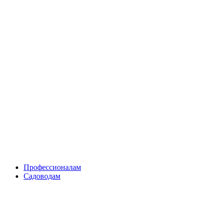
Skip
to
content
Профессионалам
Садоводам