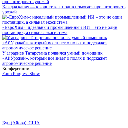
Каждая капля — к корню: как полив помогает прогнозировать
урожай
«ЕвроХим»: идеальный промышленный ИИ – это не один
поставщик, а сильная экосистема
У аграриев Татарстана появился умный помощник
«АйУрожай», который все знает о полях и подскажет
агрономическое решение
Конференции
Farm Progress Show
Бун (Айова), США