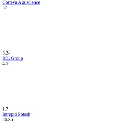
Corteva Agriscience
57
3.24
ICL Group
4.5
1.7
Intrepid Potash
26.85