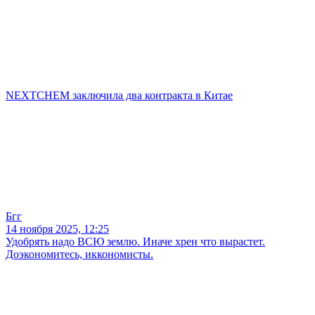
NEXTCHEM заключила два контракта в Китае
Бгг
14 ноября 2025, 12:25
Удобрять надо ВСЮ землю. Иначе хрен что вырастет.
Доэкономитесь, иккономисты.