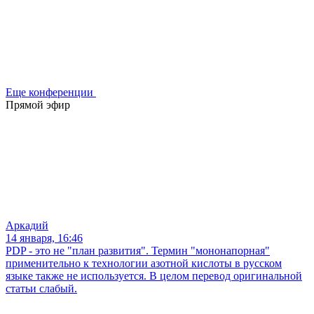
Еще конференции
Прямой эфир
Аркадий
14 января, 16:46
PDP - это не "план развития". Термин "мононапорная"
применительно к технологии азотной кислоты в русском
языке также не используется. В целом перевод оригинальной
статьи слабый.