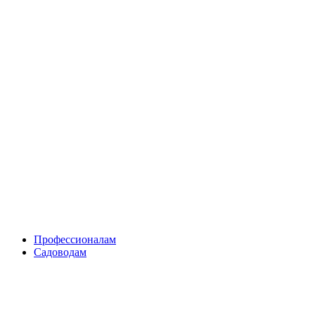
Skip
to
content
Профессионалам
Садоводам