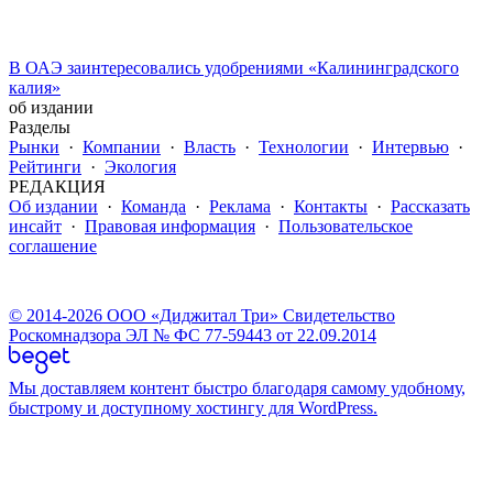
В ОАЭ заинтересовались удобрениями «Калининградского
калия»
об издании
Разделы
Рынки
·
Компании
·
Власть
·
Технологии
·
Интервью
·
Рейтинги
·
Экология
РЕДАКЦИЯ
Об издании
·
Команда
·
Реклама
·
Контакты
·
Рассказать
инсайт
·
Правовая информация
·
Пользовательское
соглашение
© 2014-2026 ООО «Диджитал Три» Свидетельство
Роскомнадзора ЭЛ № ФС 77-59443 от 22.09.2014
Мы доставляем контент быстро благодаря самому удобному,
быстрому и доступному хостингу для WordPress.