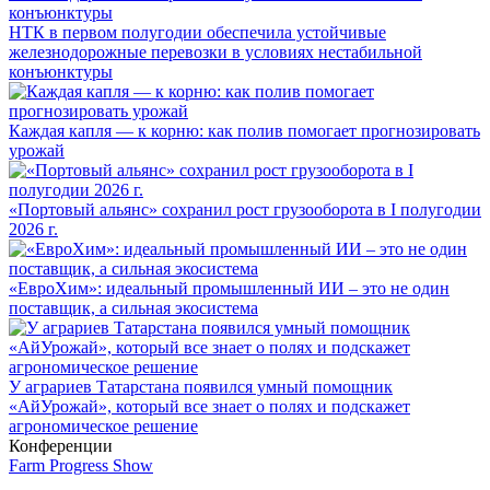
НТК в первом полугодии обеспечила устойчивые
железнодорожные перевозки в условиях нестабильной
конъюнктуры
Каждая капля — к корню: как полив помогает прогнозировать
урожай
«Портовый альянс» сохранил рост грузооборота в I полугодии
2026 г.
«ЕвроХим»: идеальный промышленный ИИ – это не один
поставщик, а сильная экосистема
У аграриев Татарстана появился умный помощник
«АйУрожай», который все знает о полях и подскажет
агрономическое решение
Конференции
Farm Progress Show