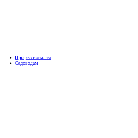
Skip
to
content
Профессионалам
Садоводам