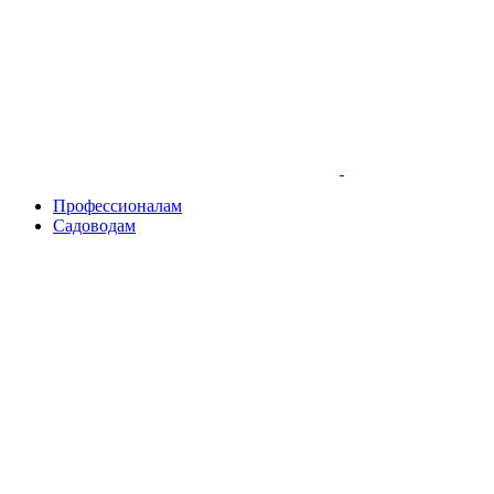
Skip
to
content
Профессионалам
Садоводам