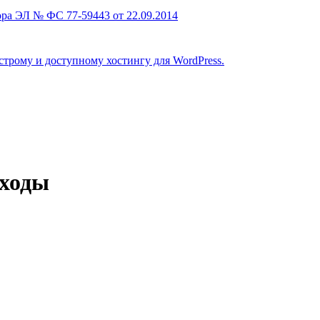
ра ЭЛ № ФС 77-59443 от 22.09.2014
строму и доступному хостингу для WordPress.
тходы