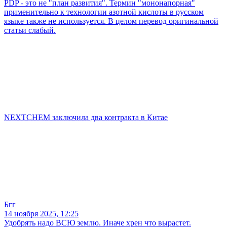
PDP - это не "план развития". Термин "мононапорная"
применительно к технологии азотной кислоты в русском
языке также не используется. В целом перевод оригинальной
статьи слабый.
NEXTCHEM заключила два контракта в Китае
Бгг
14 ноября 2025, 12:25
Удобрять надо ВСЮ землю. Иначе хрен что вырастет.