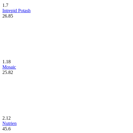
1.7
Intrepid Potash
26.85
1.18
Mosaic
25.82
2.12
Nutrien
45.6