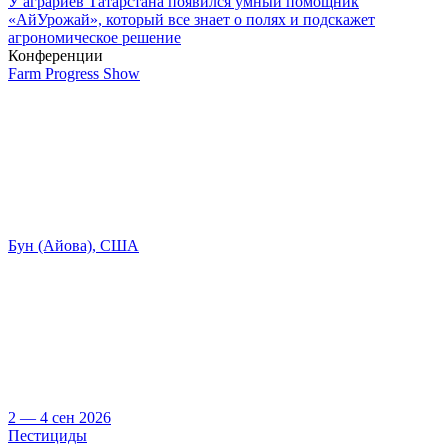
У аграриев Татарстана появился умный помощник
«АйУрожай», который все знает о полях и подскажет
агрономическое решение
Конференции
Farm Progress Show
Бун (Айова), США
2 — 4 сен 2026
Пестициды