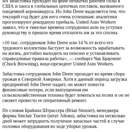
Их забастовка проходит на фоне нехватки рабочей силы в
США и хаоса в глобальных цепочках поставок, вызванного
пандемией коронавируса. Но John Deere выделяется тем, что
текущий год будет для него очень успешным: аналитики
прогнозируют рекордную прибыль. United Auto Workers
заявил, что в тяжелые времена сотрудники шли на уступки
руководству и пришло время отплатить им за это сполна.
«10 тыс. сотрудников John Deere или 14 % от всего его
трудового коллектива бастуют за возможность зарабатывать
на жизнь, достойно выходить на пенсию и устанавливать
справедливые правила работы», — сообщил Чак Браунинг
(Chuck Browning), вице-президент United Auto Workers.
Забастовка сотрудников John Deere проходит во время сбора
урожая в Северной Америки. Хотя в данный период загрузка
предприятий John Deere падает, он может понести
финансовые потери, если выпущенная им
сельскохозяйственная техника будет ломаться на полях и он не
сможет провести ее оперативный ремонт.
По словам Брайана Штрассера (Brian Strasser), менеджера
фирмы Sinclair Tractor (штат Айова), забастовка на несколько
дней может затруднить получение запасных частей в случае
поломки оборудования во ходе уборки урожая.