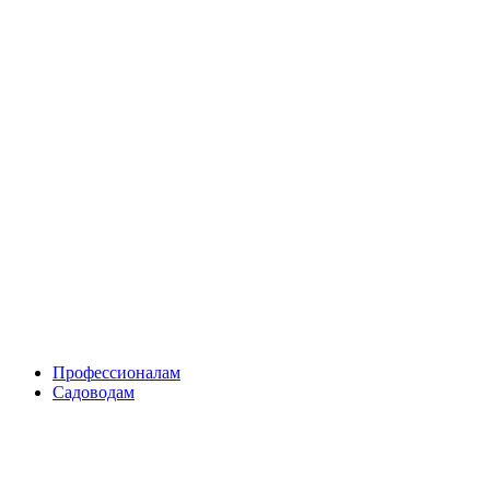
Skip
to
content
Профессионалам
Садоводам