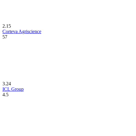
2.15
Corteva Agriscience
57
3.24
ICL Group
4.5