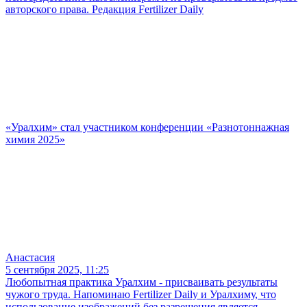
авторского права. Редакция Fertilizer Daily
«Уралхим» стал участником конференции «Разнотоннажная
химия 2025»
Анастасия
5 сентября 2025, 11:25
Любопытная практика Уралхим - присваивать результаты
чужого труда. Напоминаю Fertilizer Daily и Уралхиму, что
использование изображений без разрешения является