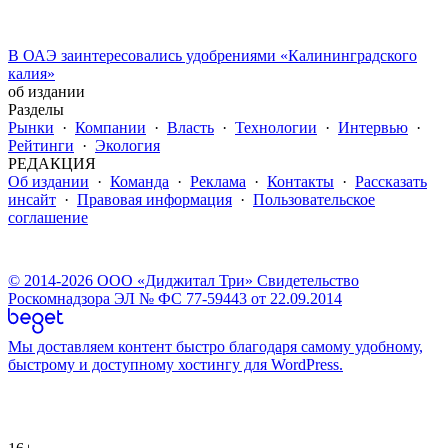
В ОАЭ заинтересовались удобрениями «Калининградского
калия»
об издании
Разделы
Рынки
·
Компании
·
Власть
·
Технологии
·
Интервью
·
Рейтинги
·
Экология
РЕДАКЦИЯ
Об издании
·
Команда
·
Реклама
·
Контакты
·
Рассказать
инсайт
·
Правовая информация
·
Пользовательское
соглашение
© 2014-2026 ООО «Диджитал Три» Свидетельство
Роскомнадзора ЭЛ № ФС 77-59443 от 22.09.2014
Мы доставляем контент быстро благодаря самому удобному,
быстрому и доступному хостингу для WordPress.