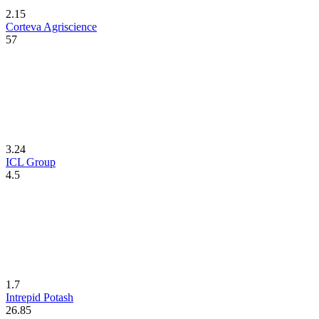
2.15
Corteva Agriscience
57
3.24
ICL Group
4.5
1.7
Intrepid Potash
26.85