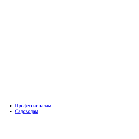
Skip
to
content
Профессионалам
Садоводам