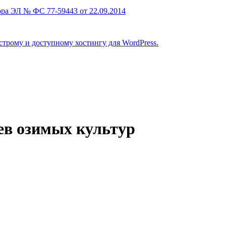
ра ЭЛ № ФС 77-59443 от 22.09.2014
строму и доступному хостингу для WordPress.
ев озимых культур