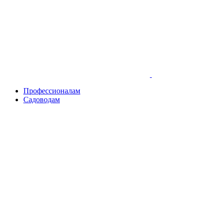
Skip
to
content
Профессионалам
Садоводам