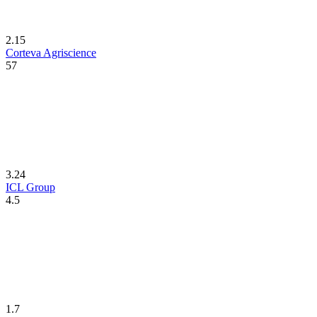
2.15
Corteva Agriscience
57
3.24
ICL Group
4.5
1.7