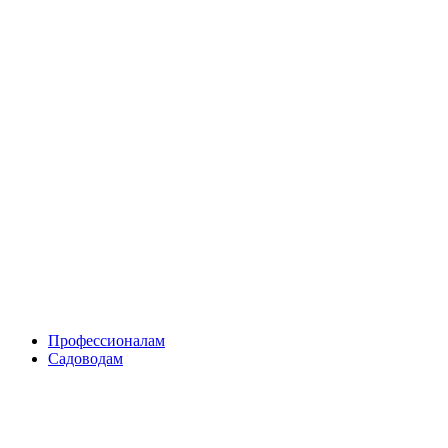
Skip
to
content
Профессионалам
Садоводам