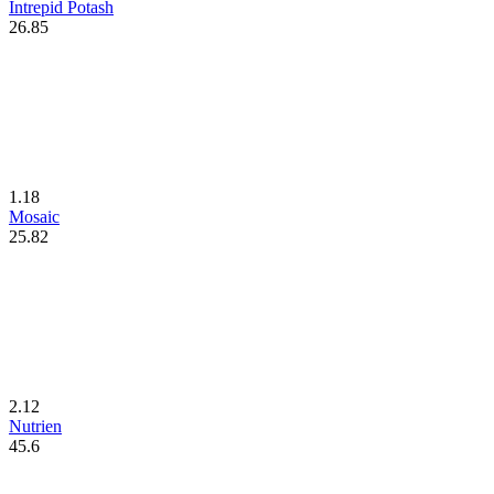
Intrepid Potash
26.85
1.18
Mosaic
25.82
2.12
Nutrien
45.6