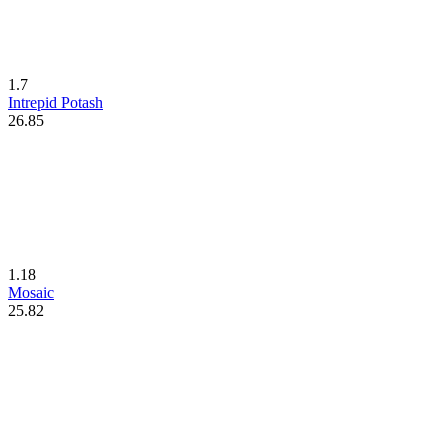
1.7
Intrepid Potash
26.85
1.18
Mosaic
25.82