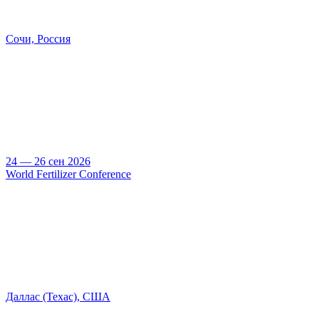
Сочи, Россия
24 — 26 сен 2026
World Fertilizer Conference
Даллас (Техас), США