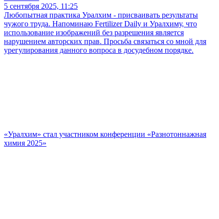
5 сентября 2025, 11:25
Любопытная практика Уралхим - присваивать результаты
чужого труда. Напоминаю Fertilizer Daily и Уралхиму, что
использование изображений без разрешения является
нарушением авторских прав. Просьба связаться со мной для
урегулирования данного вопроса в досудебном порядке.
«Уралхим» стал участником конференции «Разнотоннажная
химия 2025»