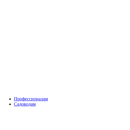
Skip
to
content
Профессионалам
Садоводам