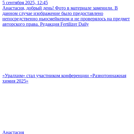
5 сентября 2025, 12:45
Анастасия, добрый день! Фото в материале заменили. В
данном случае изображение было предоставлено
непосредственно ньюсмейкером и не проверялось на предмет
авторского права. Редакция Fertilizer Daily
«Уралхим» стал участником конференции «Разнотоннажная
химия 2025»
Анастасия