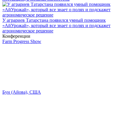
У аграриев Татарстана появился умный помощник
«АйУрожай», который все знает о полях и подскажет
агрономическое решение
Конференции
Farm Progress Show
Бун (Айова), США