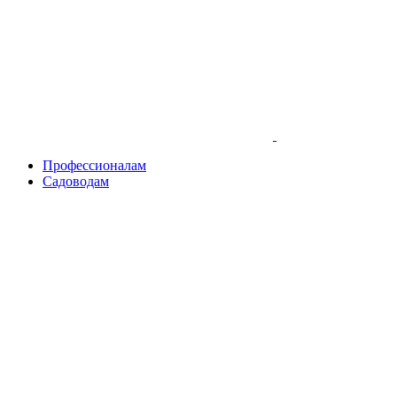
Skip
to
content
Профессионалам
Садоводам