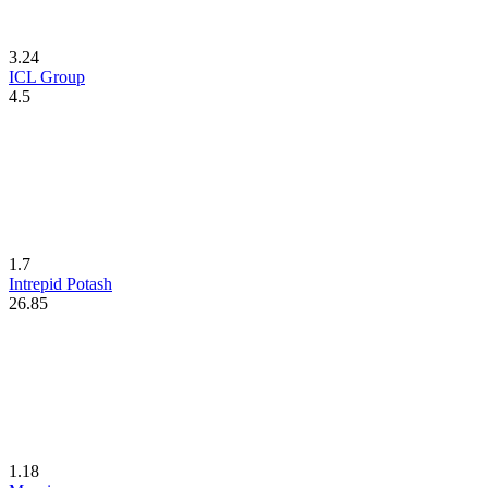
3.24
ICL Group
4.5
1.7
Intrepid Potash
26.85
1.18