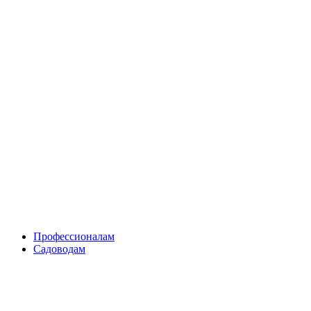
Skip
to
content
Профессионалам
Садоводам