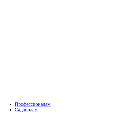
Skip
to
content
Профессионалам
Садоводам