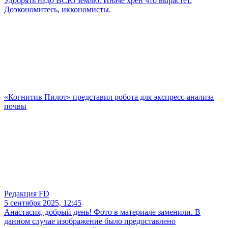
Удобрять надо ВСЮ землю. Иначе хрен что вырастет.
Доэкономитесь, иккономисты.
«Когнитив Пилот» представил робота для экспресс-анализа
почвы
Редакция FD
5 сентября 2025, 12:45
Анастасия, добрый день! Фото в материале заменили. В
данном случае изображение было предоставлено