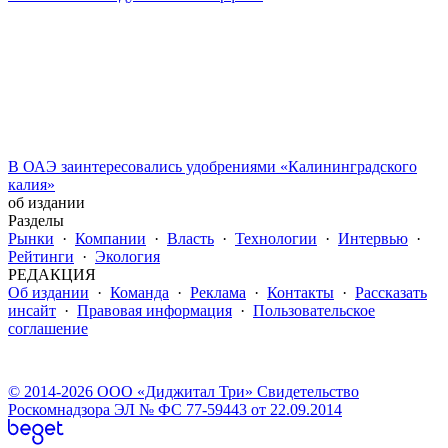
В ОАЭ заинтересовались удобрениями «Калининградского
калия»
об издании
Разделы
Рынки
·
Компании
·
Власть
·
Технологии
·
Интервью
·
Рейтинги
·
Экология
РЕДАКЦИЯ
Об издании
·
Команда
·
Реклама
·
Контакты
·
Рассказать
инсайт
·
Правовая информация
·
Пользовательское
соглашение
© 2014-2026 ООО «Диджитал Три» Свидетельство
Роскомнадзора ЭЛ № ФС 77-59443 от 22.09.2014