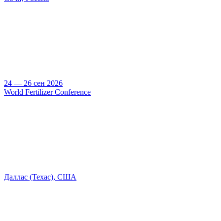
24 — 26 сен 2026
World Fertilizer Conference
Даллас (Техас), США