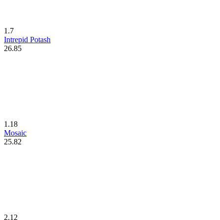
1.7
Intrepid Potash
26.85
1.18
Mosaic
25.82
2.12