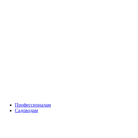
Skip
to
content
Профессионалам
Садоводам