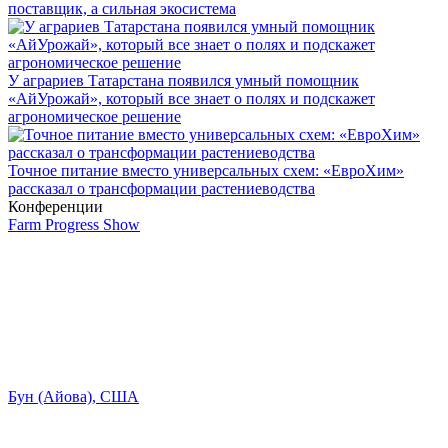
поставщик, а сильная экосистема
У аграриев Татарстана появился умный помощник
«АйУрожай», который все знает о полях и подскажет
агрономическое решение
Точное питание вместо универсальных схем: «ЕвроХим»
рассказал о трансформации растениеводства
Конференции
Farm Progress Show
Бун (Айова), США