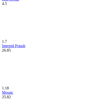
4.5
1.7
Intrepid Potash
26.85
1.18
Mosaic
25.82