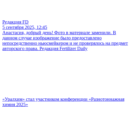
Редакция FD
5 сентября 2025, 12:45
Анастасия, добрый день! Фото в материале заменили. В
данном случае изображение было предоставлено
непосредственно ньюсмейкером и не проверялось на предмет
авторского права. Редакция Fertilizer Daily
«Уралхим» стал участником конференции «Разнотоннажная
химия 2025»