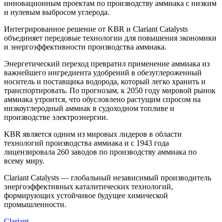
инновационным проектам по производству аммиака с низким
и нулевым выбросом углерода.
Интегрированное решение от KBR и Clariant Catalysts
объединяет передовые технологии для повышения экономики
и энергоэффективности производства аммиака.
Энергетический переход превратил применение аммиака из
важнейшего ингредиента удобрений в обезуглероженный
носитель и поставщика водорода, который легко хранить и
транспортировать. По прогнозам, к 2050 году мировой рынок
аммиака утроится, что обусловлено растущим спросом на
низкоуглеродный аммиак в судоходном топливе и
производстве электроэнергии.
KBR является одним из мировых лидеров в области
технологий производства аммиака и с 1943 года
лицензировала 260 заводов по производству аммиака по
всему миру.
Clariant Catalysts — глобальный независимый производитель
энергоэффективных каталитических технологий,
формирующих устойчивое будущее химической
промышленности.
Clariant