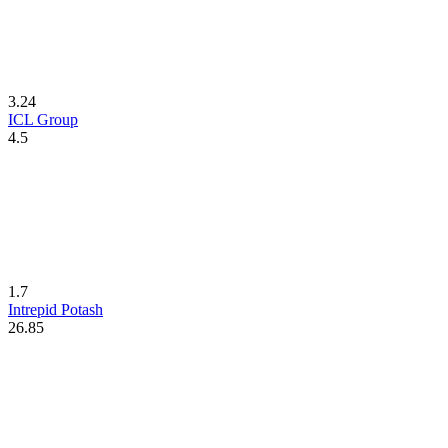
3.24
ICL Group
4.5
1.7
Intrepid Potash
26.85