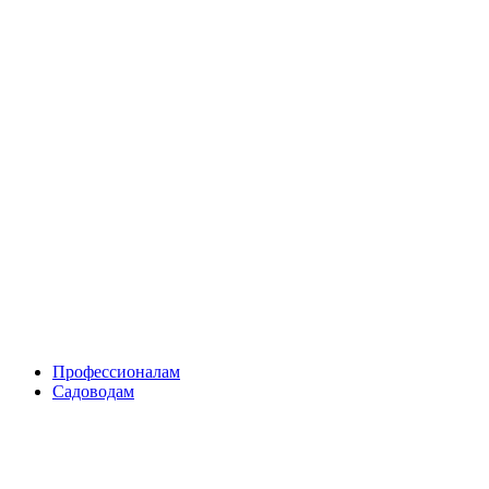
Skip
to
content
Профессионалам
Садоводам