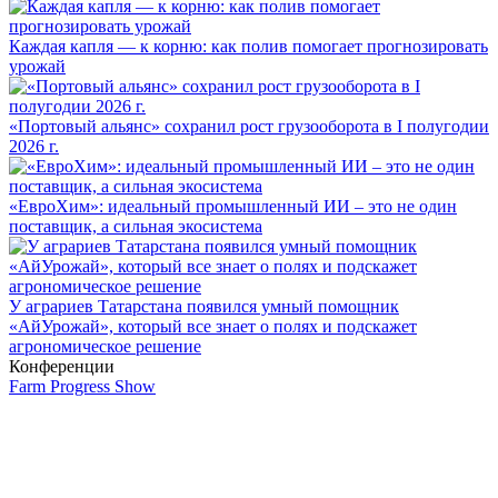
Каждая капля — к корню: как полив помогает прогнозировать
урожай
«Портовый альянс» сохранил рост грузооборота в I полугодии
2026 г.
«ЕвроХим»: идеальный промышленный ИИ – это не один
поставщик, а сильная экосистема
У аграриев Татарстана появился умный помощник
«АйУрожай», который все знает о полях и подскажет
агрономическое решение
Конференции
Farm Progress Show