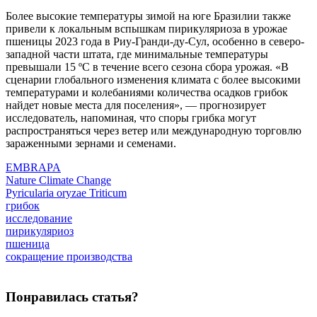
Более высокие температуры зимой на юге Бразилии также
привели к локальным вспышкам пирикуляриоза в урожае
пшеницы 2023 года в Риу-Гранди-ду-Сул, особенно в северо-
западной части штата, где минимальные температуры
превышали 15 ºC в течение всего сезона сбора урожая. «В
сценарии глобального изменения климата с более высокими
температурами и колебаниями количества осадков грибок
найдет новые места для поселения», — прогнозирует
исследователь, напоминая, что споры грибка могут
распространяться через ветер или международную торговлю
зараженными зернами и семенами.
EMBRAPA
Nature Climate Change
Pyricularia oryzae Triticum
грибок
исследование
пирикуляриоз
пшеница
сокращение производства
Понравилась статья?