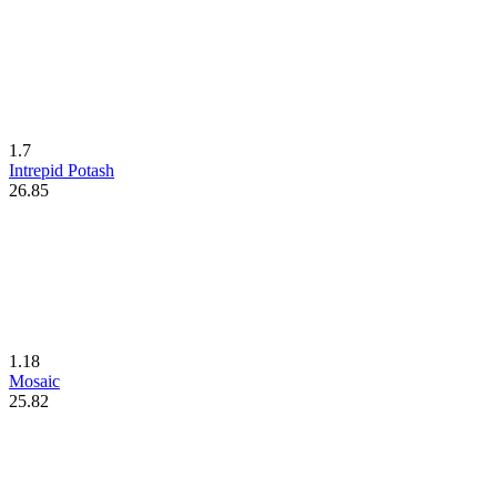
1.7
Intrepid Potash
26.85
1.18
Mosaic
25.82