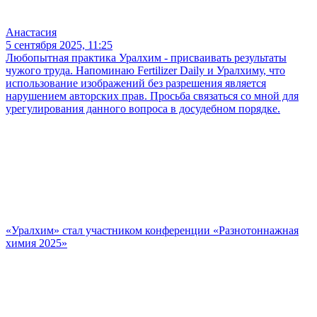
Анастасия
5 сентября 2025, 11:25
Любопытная практика Уралхим - присваивать результаты
чужого труда. Напоминаю Fertilizer Daily и Уралхиму, что
использование изображений без разрешения является
нарушением авторских прав. Просьба связаться со мной для
урегулирования данного вопроса в досудебном порядке.
«Уралхим» стал участником конференции «Разнотоннажная
химия 2025»