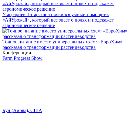
У аграриев Татарстана появился умный помощник
«АйУрожай», который все знает о полях и подскажет
агрономическое решение
Точное питание вместо универсальных схем: «ЕвроХим»
рассказал о трансформации растениеводства
Конференции
Farm Progress Show
Бун (Айова), США