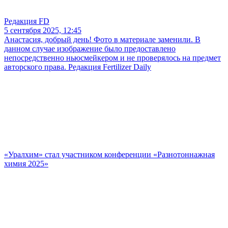
Редакция FD
5 сентября 2025, 12:45
Анастасия, добрый день! Фото в материале заменили. В
данном случае изображение было предоставлено
непосредственно ньюсмейкером и не проверялось на предмет
авторского права. Редакция Fertilizer Daily
«Уралхим» стал участником конференции «Разнотоннажная
химия 2025»