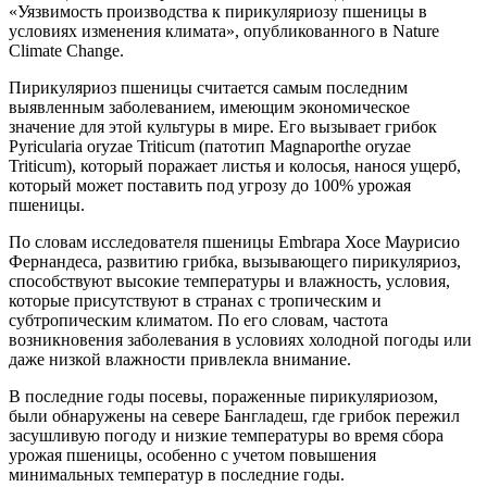
«Уязвимость производства к пирикуляриозу пшеницы в
условиях изменения климата», опубликованного в Nature
Climate Change.
Пирикуляриоз пшеницы считается самым последним
выявленным заболеванием, имеющим экономическое
значение для этой культуры в мире. Его вызывает грибок
Pyricularia oryzae Triticum (патотип Magnaporthe oryzae
Triticum), который поражает листья и колосья, нанося ущерб,
который может поставить под угрозу до 100% урожая
пшеницы.
По словам исследователя пшеницы Embrapa Хосе Маурисио
Фернандеса, развитию грибка, вызывающего пирикуляриоз,
способствуют высокие температуры и влажность, условия,
которые присутствуют в странах с тропическим и
субтропическим климатом. По его словам, частота
возникновения заболевания в условиях холодной погоды или
даже низкой влажности привлекла внимание.
В последние годы посевы, пораженные пирикуляриозом,
были обнаружены на севере Бангладеш, где грибок пережил
засушливую погоду и низкие температуры во время сбора
урожая пшеницы, особенно с учетом повышения
минимальных температур в последние годы.