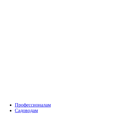
Skip
to
content
Профессионалам
Садоводам