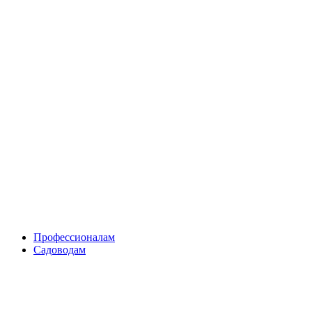
Skip
to
content
Профессионалам
Садоводам