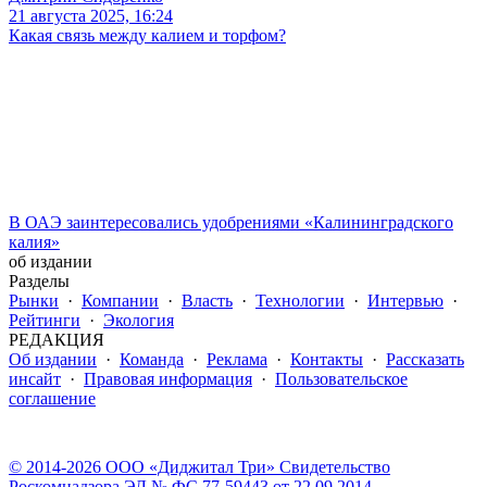
21 августа 2025, 16:24
Какая связь между калием и торфом?
В ОАЭ заинтересовались удобрениями «Калининградского
калия»
об издании
Разделы
Рынки
·
Компании
·
Власть
·
Технологии
·
Интервью
·
Рейтинги
·
Экология
РЕДАКЦИЯ
Об издании
·
Команда
·
Реклама
·
Контакты
·
Рассказать
инсайт
·
Правовая информация
·
Пользовательское
соглашение
© 2014-2026 ООО «Диджитал Три» Свидетельство
Роскомнадзора ЭЛ № ФС 77-59443 от 22.09.2014