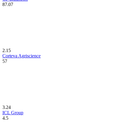
87.07
2.15
Corteva Agriscience
57
3.24
ICL Group
4.5