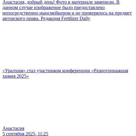
Анастасия, добрый день! Фото в материале заменили. В
данном случае изображение было предоставлено
непосредственно ньюсмейкером и не проверялось на предмет
авторского права. Редакция Fertilizer Daily
«Уралхим» стал участником конференции «Разнотоннажная
химия 2025»
Анастасия
5 сентября 2025, 11:25