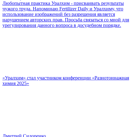
Любопытная практика Уралхим - присваивать результаты
чужого труда. Напоминаю Fertilizer Daily и Уралхиму, что
использование изображений без разрешения является
нарушением авторских прав. Просьба связаться со мной для
урегулирования данного вопроса в досудебном порядке.
«Уралхим» стал участником конференции «Разнотоннажная
химия 2025»
Дмитрий Сидоренко