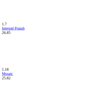
1.7
Intrepid Potash
26.85
1.18
Mosaic
25.82