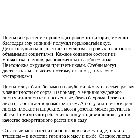
Цветковое растение происходит родом от цикория, именно
благодаря ему эндивий получил горьковатый вкус.
Дикорастущий многолетник семейства астровых отличается
объемными соцветиями. Каждое соцветие состоит из
множества цветков, расположенных на общем ложе.
Цветоножка окружена прицветниками. Стебли могут
достигать 2 м в высоту, поэтому их иногда путают с
кустарниками.
Цветы могут быть белыми и голубыми. Форма листьев разная
в зависимости от сорта. Например, у эндивия кудрявого
листья извилистые и посеченные, будто бахрома. Розетка
листьев достигает в диаметре 25 см. А вот у эндивия эскарол
листья плоские и широкие, высота розетки может достигать
50 см. Помимо употребления в пищу эндивий используют в
качестве декоративного растения в саду.
Салатный многолетник хорош как в свежем виде, так и в
тушеном – в качестве гарнира к мясу и рыбе. Свежие листья