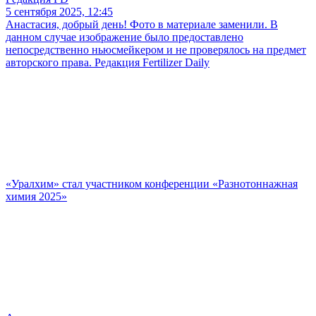
5 сентября 2025, 12:45
Анастасия, добрый день! Фото в материале заменили. В
данном случае изображение было предоставлено
непосредственно ньюсмейкером и не проверялось на предмет
авторского права. Редакция Fertilizer Daily
«Уралхим» стал участником конференции «Разнотоннажная
химия 2025»