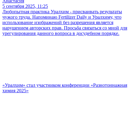
Анастасия
5 сентября 2025, 11:25
Любопытная практика Уралхим - присваивать результаты
чужого труда. Напоминаю Fertilizer Daily и Уралхиму, что
использование изображений без разрешения является
нарушением авторских прав. Просьба связаться со мной для
урегулирования данного вопроса в досудебном порядке.
«Уралхим» стал участником конференции «Разнотоннажная
химия 2025»