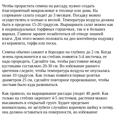
Чтобы прорастить семена на рассаду, нужно создать
благоприятный микроклимат в теплице или дома. На
созревание салата уходит до 3 месяцев. Посадку можно
осуществлять и осенью и весной. Температура воздуха должна
быть в пределах 15-20 градусов. Выращивать салат можно как
в индивидуальных торфяных горшочках, так и в больших
ящиках. Главное заранее позаботиться об отводе лишней
влаги. Для этого можно положить на дно контейнера подушку
из керамзита, торфа или песка.
Семена обычно сажают в бороздки на глубину до 2 см. Когда
зелень проклюнется и на стеблях появятся 3-4 листочка, ее
надо проредить. Сделайте так, чтобы расстояние между
кустиками составляло 20-30 см. Во избежание раннего
цветения следите, чтобы температура воздуха не опускалась
ниже 10 градусов. Как только появятся первые розетки
диаметром 25 см, сделайте повторное прореживание, чтобы
листьям было куда развиваться.
Как правило, на выращивание рассады уходит 40 дней. Как
только на стеблях окрепнет 4-5 листочков, растения можно
высаживать в открытый грунт. Будьте предельно
внимательны, не заглубите случайно корневую шейку в почву,
она должна оставаться на поверхности, во избежание