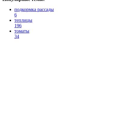
подкормка рассады
6
теплицы
196
томаты
34