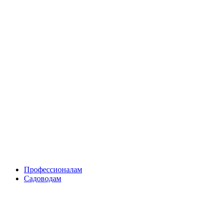
Skip
to
content
Профессионалам
Садоводам