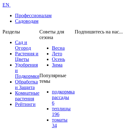
EN
Профессионалам
Садоводам
Разделы
Советы для
Подпишитесь на нас...
сезона
Сад и
Огород
Весна
Растения и
Лето
Цветы
Осень
Удобрения
Зима
и
Популярные
Подкормки
темы
Обработка
и Защита
подкормка
Комнатные
рассады
растения
6
Рейтинги
теплицы
196
томаты
34