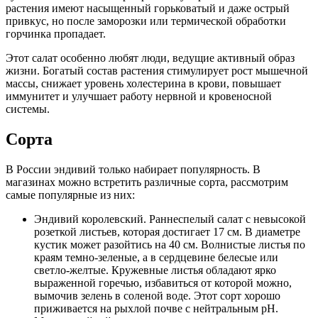
растения имеют насыщенный горьковатый и даже острый
привкус, но после заморозки или термической обработки
горчинка пропадает.
Этот салат особенно любят люди, ведущие активный образ
жизни. Богатый состав растения стимулирует рост мышечной
массы, снижает уровень холестерина в крови, повышает
иммунитет и улучшает работу нервной и кровеносной
системы.
Сорта
В России эндивий только набирает популярность. В
магазинах можно встретить различные сорта, рассмотрим
самые популярные из них:
Эндивий королевский. Раннеспелый салат с невысокой
розеткой листьев, которая достигает 17 см. В диаметре
кустик может разойтись на 40 см. Волнистые листья по
краям темно-зеленые, а в сердцевине белесые или
светло-желтые. Кружевные листья обладают ярко
выраженной горечью, избавиться от которой можно,
вымочив зелень в соленой воде. Этот сорт хорошо
приживается на рыхлой почве с нейтральным pH.