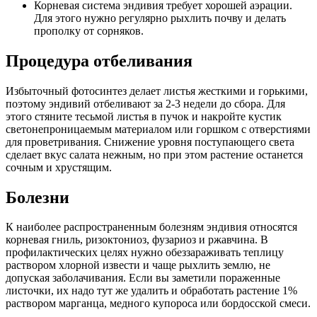
Корневая система эндивия требует хорошей аэрации.
Для этого нужно регулярно рыхлить почву и делать
прополку от сорняков.
Процедура отбеливания
Избыточный фотосинтез делает листья жесткими и горькими,
поэтому эндивий отбеливают за 2-3 недели до сбора. Для
этого стяните тесьмой листья в пучок и накройте кустик
светонепроницаемым материалом или горшком с отверстиями
для проветривания. Снижение уровня поступающего света
сделает вкус салата нежным, но при этом растение останется
сочным и хрустящим.
Болезни
К наиболее распространенным болезням эндивия относятся
корневая гниль, ризоктониоз, фузариоз и ржавчина. В
профилактических целях нужно обеззараживать теплицу
раствором хлорной извести и чаще рыхлить землю, не
допуская заболачивания. Если вы заметили пораженные
листочки, их надо тут же удалить и обработать растение 1%
раствором марганца, медного купороса или бордосской смеси.