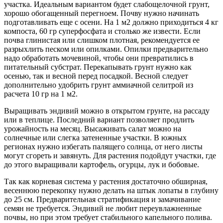
участка. Идеальным вариантом будет слабощелочной грунт,
хорошо обогащенный перегноем. Почву нужно начинать
подготавливать еще с осени. На 1 м2 должно приходиться 4 кг
компоста, 60 гр суперфосфата и столько же извести. Если
почва глинистая или слишком плотная, рекомендуется ее
разрыхлить песком или опилками. Опилки предварительно
надо обработать мочевиной, чтобы они превратились в
питательный субстрат. Перекапывать грунт нужно как
осенью, так и весной перед посадкой. Весной следует
дополнительно удобрить грунт аммиачной селитрой из
расчета 10 гр на 1 м2.
Выращивать эндивий можно в открытом грунте, на рассаду
или в теплице. Последний вариант позволяет продлить
урожайность на месяц. Высаживать салат можно на
солнечные или слегка затененные участки. В южных
регионах нужно избегать палящего солнца, от него листы
могут сгореть и завянуть. Для растения подойдут участки, где
до этого выращивали картофель, огурцы, лук и бобовые.
Так как корневая система у растения достаточно обширная,
весеннюю перекопку нужно делать на штык лопаты в глубину
до 25 см. Предварительная стратификация и замачивание
семян не требуется. Эндивий не любит переувлажненные
почвы, но при этом требует стабильного капельного полива.