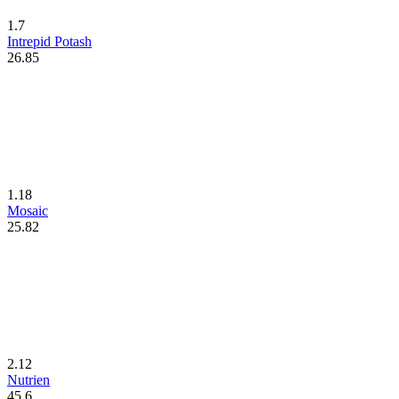
1.7
Intrepid Potash
26.85
1.18
Mosaic
25.82
2.12
Nutrien
45.6