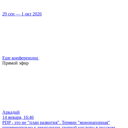
29 сен — 1 окт 2026
Еще конференции
Прямой эфир
Аркадий
14 января, 16:46
PDP - это не "план развития". Термин "мононапорная"
применительно к технологии азотной кислоты в русском