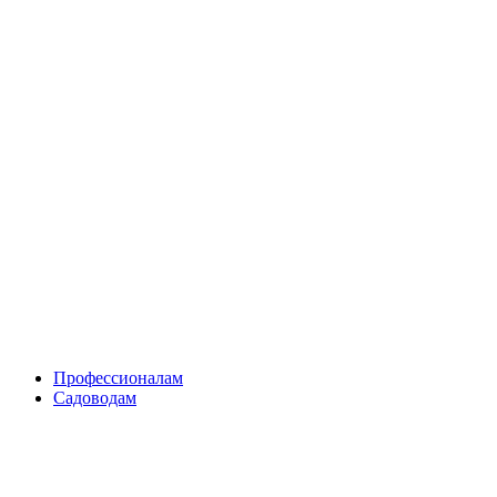
Skip
to
content
Профессионалам
Садоводам