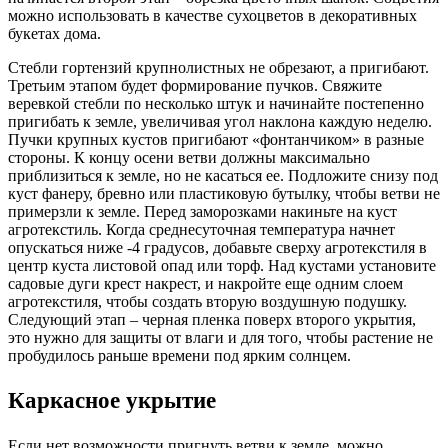
можно использовать в качестве сухоцветов в декоративных
букетах дома.
Стебли гортензий крупнолистных не обрезают, а пригибают.
Третьим этапом будет формирование пучков. Свяжите
веревкой стебли по несколько штук и начинайте постепенно
пригибать к земле, увеличивая угол наклона каждую неделю.
Пучки крупных кустов пригибают «фонтанчиком» в разные
стороны. К концу осени ветви должны максимально
приблизиться к земле, но не касаться ее. Подложите снизу под
куст фанеру, бревно или пластиковую бутылку, чтобы ветви не
примерзли к земле. Перед заморозками накиньте на куст
агротекстиль. Когда среднесуточная температура начнет
опускаться ниже -4 градусов, добавьте сверху агротекстиля в
центр куста листовой опад или торф. Над кустами установите
садовые дуги крест накрест, и накройте еще одним слоем
агротекстиля, чтобы создать вторую воздушную подушку.
Следующий этап – черная пленка поверх второго укрытия,
это нужно для защиты от влаги и для того, чтобы растение не
пробудилось раньше времени под ярким солнцем.
Каркасное укрытие
Если нет возможности пригнуть ветви к земле, можно