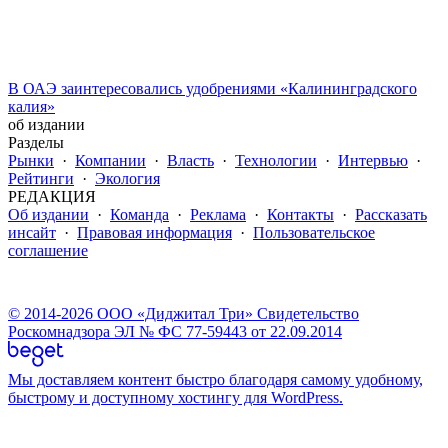
В ОАЭ заинтересовались удобрениями «Калининградского
калия»
об издании
Разделы
Рынки
·
Компании
·
Власть
·
Технологии
·
Интервью
·
Рейтинги
·
Экология
РЕДАКЦИЯ
Об издании
·
Команда
·
Реклама
·
Контакты
·
Рассказать
инсайт
·
Правовая информация
·
Пользовательское
соглашение
© 2014-2026 ООО «Диджитал Три» Свидетельство
Роскомнадзора ЭЛ № ФС 77-59443 от 22.09.2014
Мы доставляем контент быстро благодаря самому удобному,
быстрому и доступному хостингу для WordPress.