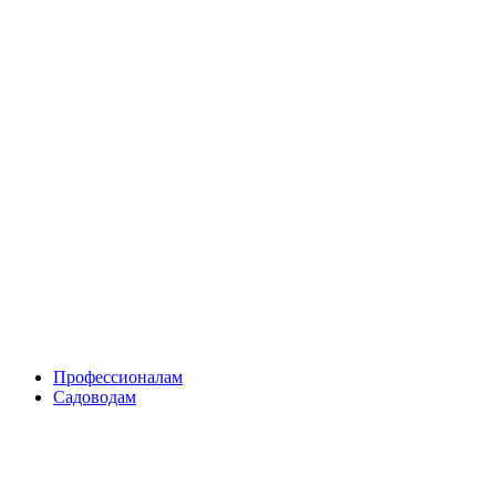
Skip
to
content
Профессионалам
Садоводам