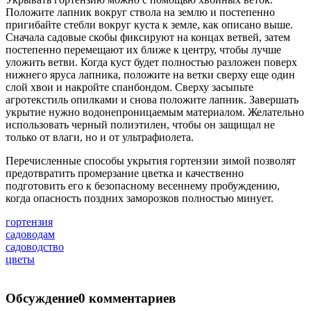
Положите лапник вокруг ствола на землю и постепенно
пригибайте стебли вокруг куста к земле, как описано выше.
Сначала садовые скобы фиксируют на концах ветвей, затем
постепенно перемещают их ближе к центру, чтобы лучше
уложить ветви. Когда куст будет полностью разложен поверх
нижнего яруса лапника, положите на ветки сверху еще один
слой хвои и накройте спанбондом. Сверху засыпьте
агротекстиль опилками и снова положите лапник. Завершать
укрытие нужно водонепроницаемым материалом. Желательно
использовать черный полиэтилен, чтобы он защищал не
только от влаги, но и от ультрафиолета.
Перечисленные способы укрытия гортензии зимой позволят
предотвратить промерзание цветка и качественно
подготовить его к безопасному весеннему пробуждению,
когда опасность поздних заморозков полностью минует.
гортензия
садоводам
садоводство
цветы
Обсуждение
0 комментариев