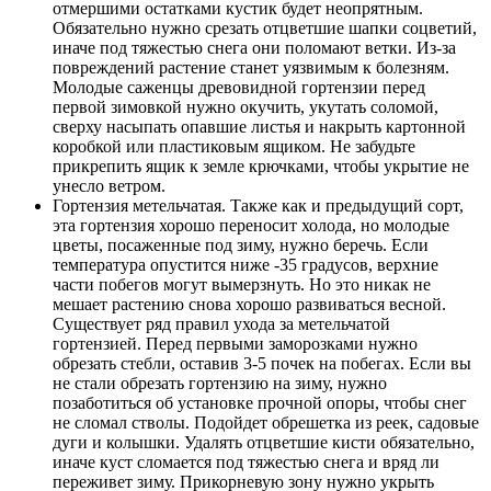
отмершими остатками кустик будет неопрятным.
Обязательно нужно срезать отцветшие шапки соцветий,
иначе под тяжестью снега они поломают ветки. Из-за
повреждений растение станет уязвимым к болезням.
Молодые саженцы древовидной гортензии перед
первой зимовкой нужно окучить, укутать соломой,
сверху насыпать опавшие листья и накрыть картонной
коробкой или пластиковым ящиком. Не забудьте
прикрепить ящик к земле крючками, чтобы укрытие не
унесло ветром.
Гортензия метельчатая. Также как и предыдущий сорт,
эта гортензия хорошо переносит холода, но молодые
цветы, посаженные под зиму, нужно беречь. Если
температура опустится ниже -35 градусов, верхние
части побегов могут вымерзнуть. Но это никак не
мешает растению снова хорошо развиваться весной.
Существует ряд правил ухода за метельчатой
гортензией. Перед первыми заморозками нужно
обрезать стебли, оставив 3-5 почек на побегах. Если вы
не стали обрезать гортензию на зиму, нужно
позаботиться об установке прочной опоры, чтобы снег
не сломал стволы. Подойдет обрешетка из реек, садовые
дуги и колышки. Удалять отцветшие кисти обязательно,
иначе куст сломается под тяжестью снега и вряд ли
переживет зиму. Прикорневую зону нужно укрыть