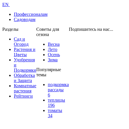
EN
Профессионалам
Садоводам
Разделы
Советы для
Подпишитесь на нас...
сезона
Сад и
Огород
Весна
Растения и
Лето
Цветы
Осень
Удобрения
Зима
и
Популярные
Подкормки
темы
Обработка
и Защита
подкормка
Комнатные
рассады
растения
6
Рейтинги
теплицы
196
томаты
34