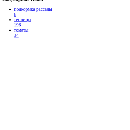
подкормка рассады
6
теплицы
196
томаты
34