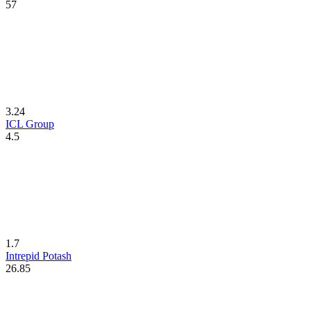
57
3.24
ICL Group
4.5
1.7
Intrepid Potash
26.85