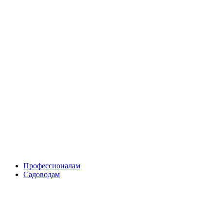
Skip
to
content
Профессионалам
Садоводам