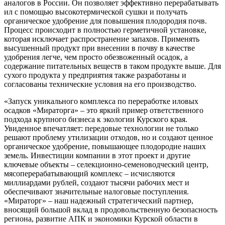
аналогов в России. Он позволяет эффективно перерабатывать
ил с помощью высокотермической сушки и получать
органическое удобрение для повышения плодородия почв.
Процесс происходит в полностью герметичной установке,
которая исключает распространение запахов. Применять
высушенный продукт при внесении в почву в качестве
удобрения легче, чем просто обезвоженный осадок, а
содержание питательных веществ в таком продукте выше. Для
сухого продукта у предприятия также разработаны и
согласованы технические условия на его производство.
«Запуск уникального комплекса по переработке иловых
осадков «Мираторга» – это яркий пример ответственного
подхода крупного бизнеса к экологии Курского края.
Увиденное впечатляет: передовые технологии не только
решают проблему утилизации отходов, но и создают ценное
органическое удобрение, повышающее плодородие наших
земель. Инвестиции компании в этот проект и другие
ключевые объекты – селекционно-семеноводческий центр,
мясоперерабатывающий комплекс – исчисляются
миллиардами рублей, создают тысячи рабочих мест и
обеспечивают значительные налоговые поступления.
«Мираторг» – наш надежный стратегический партнер,
вносящий большой вклад в продовольственную безопасность
региона, развитие АПК и экономики Курской области в