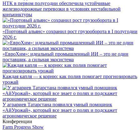
НТК в первом полугодии обеспечила устойчивые
железнодорожные перевозки в условиях нестабильной
конъюнктуры
«Портовый альянс» сохранил рост грузооборота в I полугодии
2026 г.
«ЕвроХим»: идеальный промышленный ИИ – это не один
поставщик, а сильная экосистема
Каждая капля — к корню: как полив помогает прогнозировать
урожай
У аграриев Татарстана появился умный помощник
«АйУрожай», который все знает о полях и подскажет
агрономическое решение
Конференции
Farm Progress Show