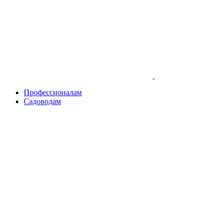
Skip
to
content
Профессионалам
Садоводам