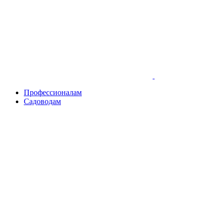
Skip
to
content
Профессионалам
Садоводам