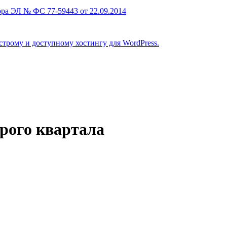
ра ЭЛ № ФС 77-59443 от 22.09.2014
строму и доступному хостингу для WordPress.
орого квартала