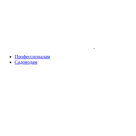
Skip
to
content
Профессионалам
Садоводам