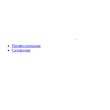
Skip
to
content
Профессионалам
Садоводам