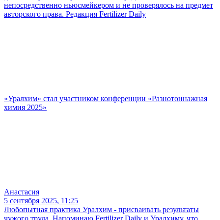
непосредственно ньюсмейкером и не проверялось на предмет
авторского права. Редакция Fertilizer Daily
«Уралхим» стал участником конференции «Разнотоннажная
химия 2025»
Анастасия
5 сентября 2025, 11:25
Любопытная практика Уралхим - присваивать результаты
чужого труда. Напоминаю Fertilizer Daily и Уралхиму, что