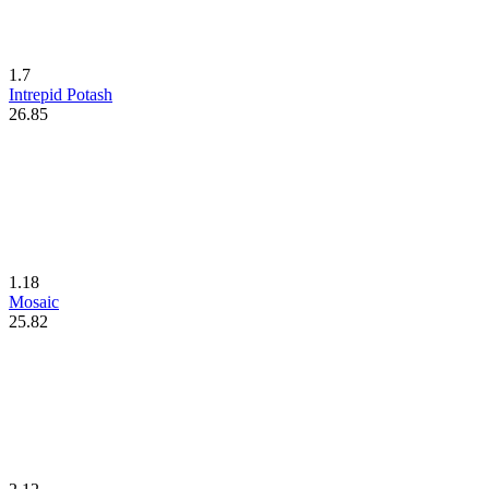
1.7
Intrepid Potash
26.85
1.18
Mosaic
25.82