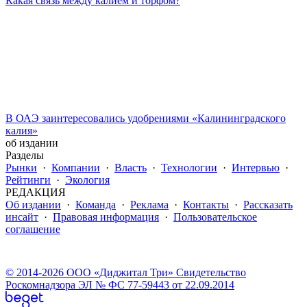
Какая связь между калием и торфом?
В ОАЭ заинтересовались удобрениями «Калининградского
калия»
об издании
Разделы
Рынки
·
Компании
·
Власть
·
Технологии
·
Интервью
·
Рейтинги
·
Экология
РЕДАКЦИЯ
Об издании
·
Команда
·
Реклама
·
Контакты
·
Рассказать
инсайт
·
Правовая информация
·
Пользовательское
соглашение
© 2014-2026 ООО «Диджитал Три» Свидетельство
Роскомнадзора ЭЛ № ФС 77-59443 от 22.09.2014