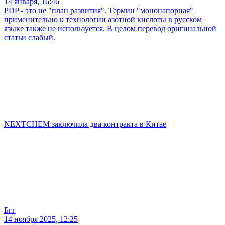
14 января, 16:46
PDP - это не "план развития". Термин "мононапорная"
применительно к технологии азотной кислоты в русском
языке также не используется. В целом перевод оригинальной
статьи слабый.
NEXTCHEM заключила два контракта в Китае
Бгг
14 ноября 2025, 12:25