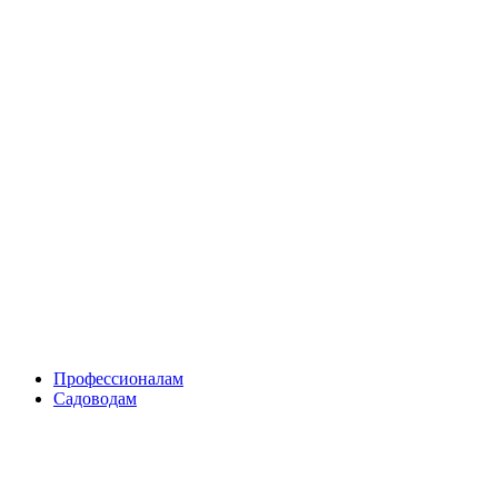
Skip
to
content
Профессионалам
Садоводам