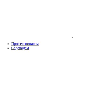
Skip
to
content
Профессионалам
Садоводам