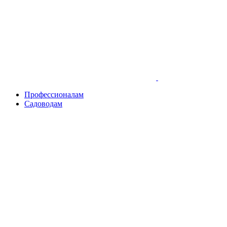
Skip
to
content
Профессионалам
Садоводам