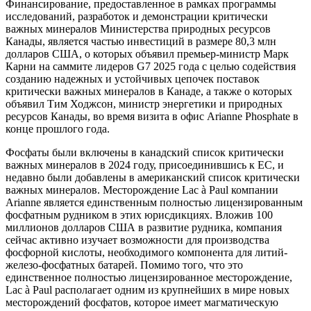
Финансирование, предоставленное в рамках программы
исследований, разработок и демонстрации критически
важных минералов Министерства природных ресурсов
Канады, является частью инвестиций в размере 80,3 млн
долларов США, о которых объявил премьер-министр Марк
Карни на саммите лидеров G7 2025 года с целью содействия
созданию надежных и устойчивых цепочек поставок
критически важных минералов в Канаде, а также о которых
объявил Тим Ходжсон, министр энергетики и природных
ресурсов Канады, во время визита в офис Arianne Phosphate в
конце прошлого года.
Фосфаты были включены в канадский список критически
важных минералов в 2024 году, присоединившись к ЕС, и
недавно были добавлены в американский список критически
важных минералов. Месторождение Lac à Paul компании
Arianne является единственным полностью лицензированным
фосфатным рудником в этих юрисдикциях. Вложив 100
миллионов долларов США в развитие рудника, компания
сейчас активно изучает возможности для производства
фосфорной кислоты, необходимого компонента для литий-
железо-фосфатных батарей. Помимо того, что это
единственное полностью лицензированное месторождение,
Lac à Paul располагает одним из крупнейших в мире новых
месторождений фосфатов, которое имеет магматическую