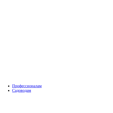
Skip
to
content
Профессионалам
Садоводам