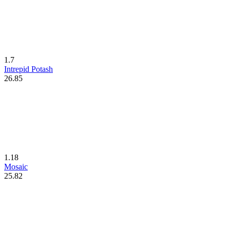
1.7
Intrepid Potash
26.85
1.18
Mosaic
25.82