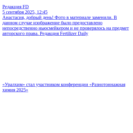
Редакция FD
5 сентября 2025, 12:45
Анастасия, добрый день! Фото в материале заменили. В
данном случае изображение было предоставлено
непосредственно ньюсмейкером и не проверялось на предмет
авторского права. Редакция Fertilizer Daily
«Уралхим» стал участником конференции «Разнотоннажная
химия 2025»