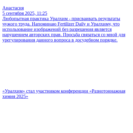
Анастасия
5 сентября 2025, 11:25
Любопытная практика Уралхим - присваивать результаты
чужого труда. Напоминаю Fertilizer Daily и Уралхиму, что
использование изображений без разрешения является
нарушением авторских прав. Просьба связаться со мной для
урегулирования данного вопроса в досудебном порядке.
«Уралхим» стал участником конференции «Разнотоннажная
химия 2025»