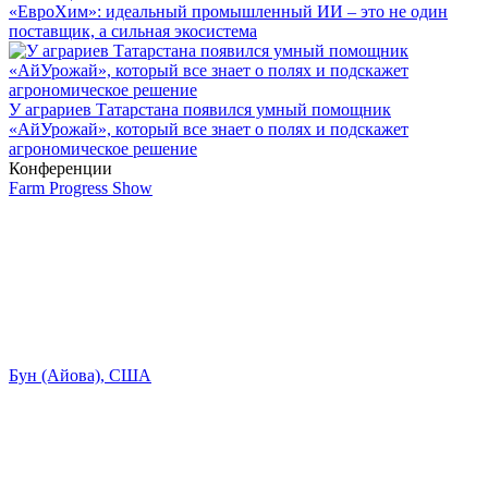
«ЕвроХим»: идеальный промышленный ИИ – это не один
поставщик, а сильная экосистема
У аграриев Татарстана появился умный помощник
«АйУрожай», который все знает о полях и подскажет
агрономическое решение
Конференции
Farm Progress Show
Бун (Айова), США