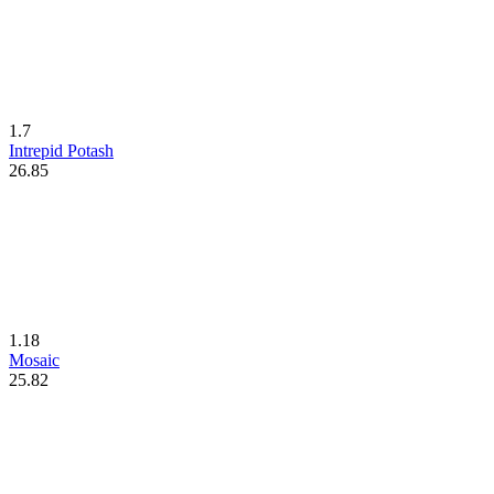
1.7
Intrepid Potash
26.85
1.18
Mosaic
25.82