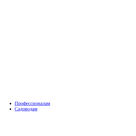
Skip
to
content
Профессионалам
Садоводам