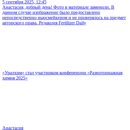
5 сентября 2025, 12:45
Анастасия, добрый день! Фото в материале заменили. В
данном случае изображение было предоставлено
непосредственно ньюсмейкером и не проверялось на предмет
авторского права. Редакция Fertilizer Daily
«Уралхим» стал участником конференции «Разнотоннажная
химия 2025»
Анастасия