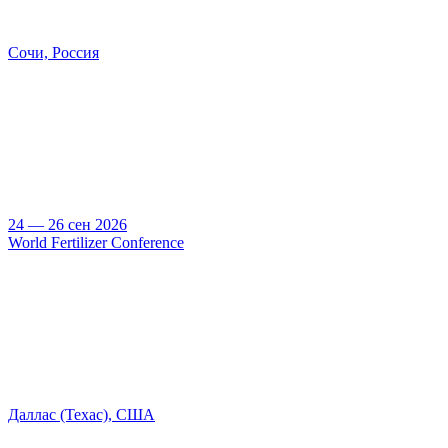
Сочи, Россия
24 — 26 сен 2026
World Fertilizer Conference
Даллас (Техас), США