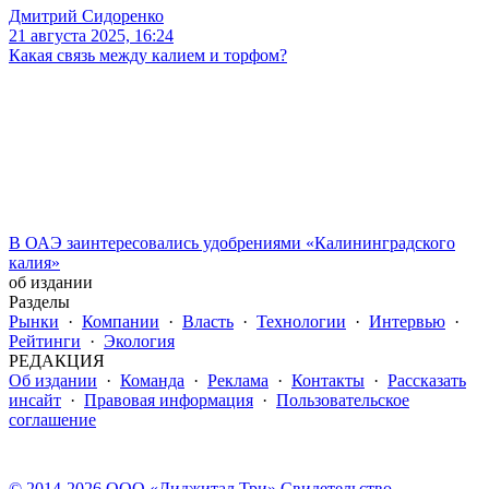
Дмитрий Сидоренко
21 августа 2025, 16:24
Какая связь между калием и торфом?
В ОАЭ заинтересовались удобрениями «Калининградского
калия»
об издании
Разделы
Рынки
·
Компании
·
Власть
·
Технологии
·
Интервью
·
Рейтинги
·
Экология
РЕДАКЦИЯ
Об издании
·
Команда
·
Реклама
·
Контакты
·
Рассказать
инсайт
·
Правовая информация
·
Пользовательское
соглашение
© 2014-2026 ООО «Диджитал Три» Свидетельство