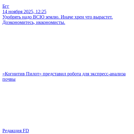
Бгг
14 ноября 2025, 12:25
Удобрять надо ВСЮ землю. Иначе хрен что вырастет.
Доэкономитесь, иккономисты.
«Когнитив Пилот» представил робота для экспресс-анализа
почвы
Редакция FD