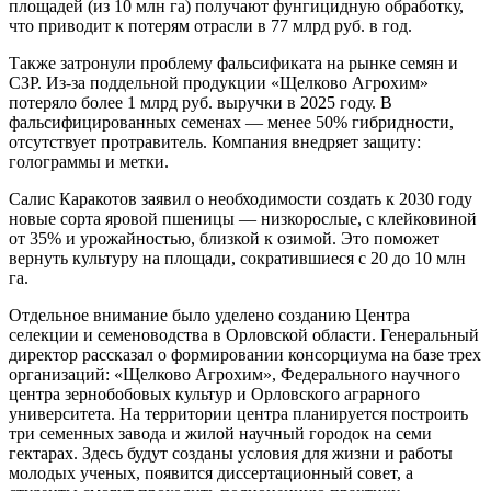
площадей (из 10 млн га) получают фунгицидную обработку,
что приводит к потерям отрасли в 77 млрд руб. в год.
Также затронули проблему фальсификата на рынке семян и
СЗР. Из‑за поддельной продукции «Щелково Агрохим»
потеряло более 1 млрд руб. выручки в 2025 году. В
фальсифицированных семенах — менее 50% гибридности,
отсутствует протравитель. Компания внедряет защиту:
голограммы и метки.
Салис Каракотов заявил о необходимости создать к 2030 году
новые сорта яровой пшеницы — низкорослые, с клейковиной
от 35% и урожайностью, близкой к озимой. Это поможет
вернуть культуру на площади, сократившиеся с 20 до 10 млн
га.
Отдельное внимание было уделено созданию Центра
селекции и семеноводства в Орловской области. Генеральный
директор рассказал о формировании консорциума на базе трех
организаций: «Щелково Агрохим», Федерального научного
центра зернобобовых культур и Орловского аграрного
университета. На территории центра планируется построить
три семенных завода и жилой научный городок на семи
гектарах. Здесь будут созданы условия для жизни и работы
молодых ученых, появится диссертационный совет, а