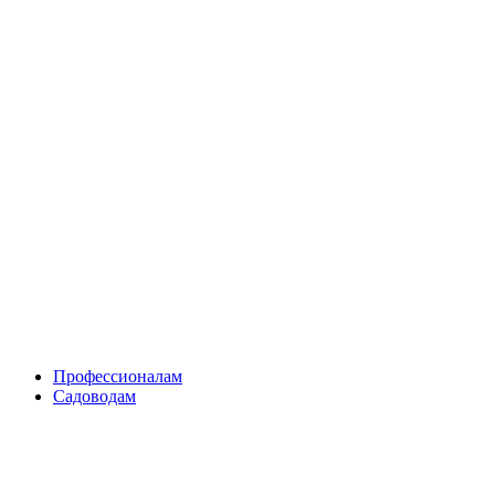
Skip
to
content
Профессионалам
Садоводам