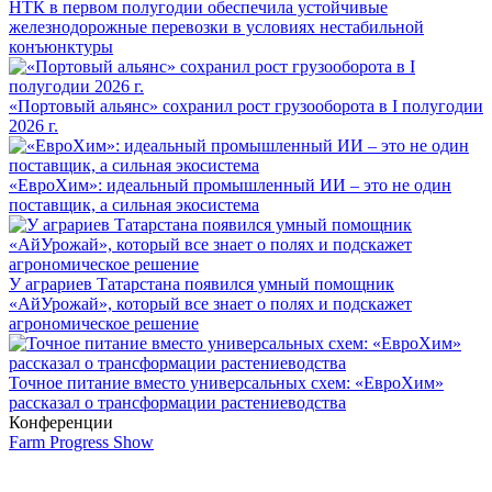
НТК в первом полугодии обеспечила устойчивые
железнодорожные перевозки в условиях нестабильной
конъюнктуры
«Портовый альянс» сохранил рост грузооборота в I полугодии
2026 г.
«ЕвроХим»: идеальный промышленный ИИ – это не один
поставщик, а сильная экосистема
У аграриев Татарстана появился умный помощник
«АйУрожай», который все знает о полях и подскажет
агрономическое решение
Точное питание вместо универсальных схем: «ЕвроХим»
рассказал о трансформации растениеводства
Конференции
Farm Progress Show