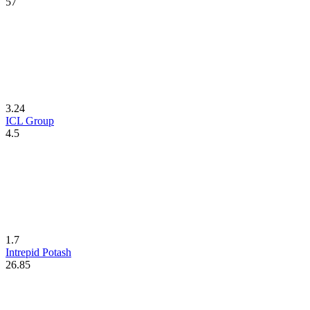
57
3.24
ICL Group
4.5
1.7
Intrepid Potash
26.85