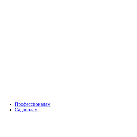
Skip
to
content
Профессионалам
Садоводам