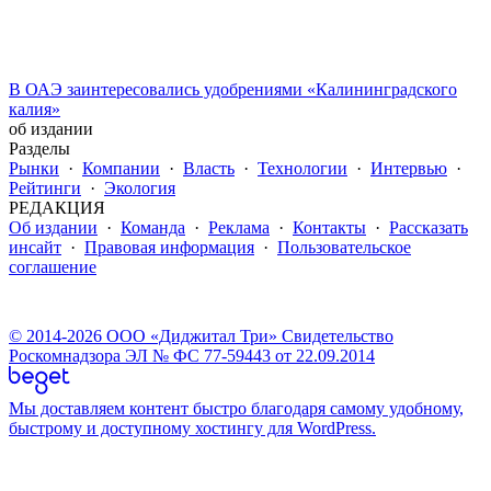
В ОАЭ заинтересовались удобрениями «Калининградского
калия»
об издании
Разделы
Рынки
·
Компании
·
Власть
·
Технологии
·
Интервью
·
Рейтинги
·
Экология
РЕДАКЦИЯ
Об издании
·
Команда
·
Реклама
·
Контакты
·
Рассказать
инсайт
·
Правовая информация
·
Пользовательское
соглашение
© 2014-2026 ООО «Диджитал Три» Свидетельство
Роскомнадзора ЭЛ № ФС 77-59443 от 22.09.2014
Мы доставляем контент быстро благодаря самому удобному,
быстрому и доступному хостингу для WordPress.