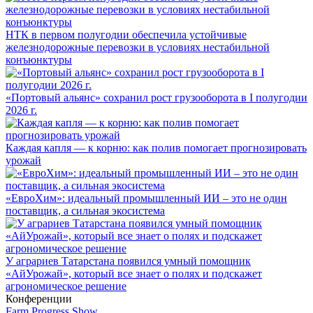
НТК в первом полугодии обеспечила устойчивые
железнодорожные перевозки в условиях нестабильной
конъюнктуры
«Портовый альянс» сохранил рост грузооборота в I полугодии
2026 г.
Каждая капля — к корню: как полив помогает прогнозировать
урожай
«ЕвроХим»: идеальный промышленный ИИ – это не один
поставщик, а сильная экосистема
У аграриев Татарстана появился умный помощник
«АйУрожай», который все знает о полях и подскажет
агрономическое решение
Конференции
Farm Progress Show