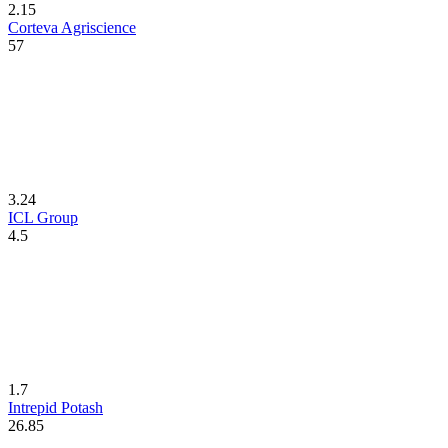
2.15
Corteva Agriscience
57
3.24
ICL Group
4.5
1.7
Intrepid Potash
26.85