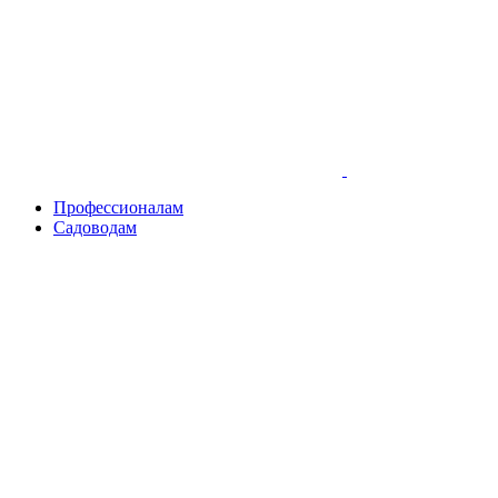
Skip
to
content
Профессионалам
Садоводам