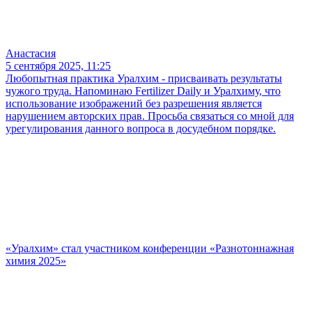
Анастасия
5 сентября 2025, 11:25
Любопытная практика Уралхим - присваивать результаты
чужого труда. Напоминаю Fertilizer Daily и Уралхиму, что
использование изображений без разрешения является
нарушением авторских прав. Просьба связаться со мной для
урегулирования данного вопроса в досудебном порядке.
«Уралхим» стал участником конференции «Разнотоннажная
химия 2025»