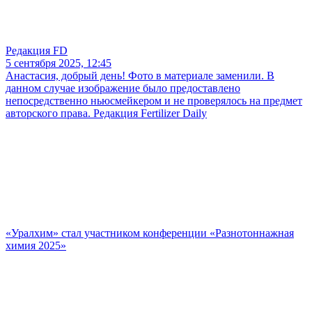
Редакция FD
5 сентября 2025, 12:45
Анастасия, добрый день! Фото в материале заменили. В
данном случае изображение было предоставлено
непосредственно ньюсмейкером и не проверялось на предмет
авторского права. Редакция Fertilizer Daily
«Уралхим» стал участником конференции «Разнотоннажная
химия 2025»