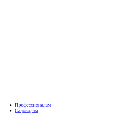
Skip
to
content
Профессионалам
Садоводам