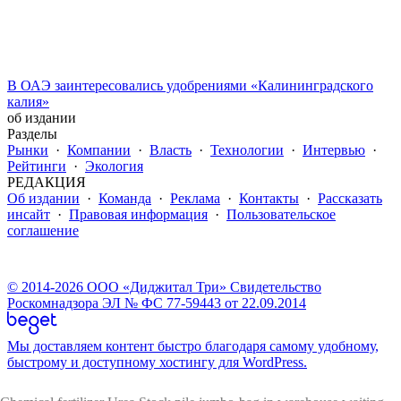
В ОАЭ заинтересовались удобрениями «Калининградского
калия»
об издании
Разделы
Рынки
·
Компании
·
Власть
·
Технологии
·
Интервью
·
Рейтинги
·
Экология
РЕДАКЦИЯ
Об издании
·
Команда
·
Реклама
·
Контакты
·
Рассказать
инсайт
·
Правовая информация
·
Пользовательское
соглашение
© 2014-2026 ООО «Диджитал Три» Свидетельство
Роскомнадзора ЭЛ № ФС 77-59443 от 22.09.2014
Мы доставляем контент быстро благодаря самому удобному,
быстрому и доступному хостингу для WordPress.