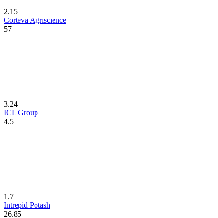
2.15
Corteva Agriscience
57
3.24
ICL Group
4.5
1.7
Intrepid Potash
26.85