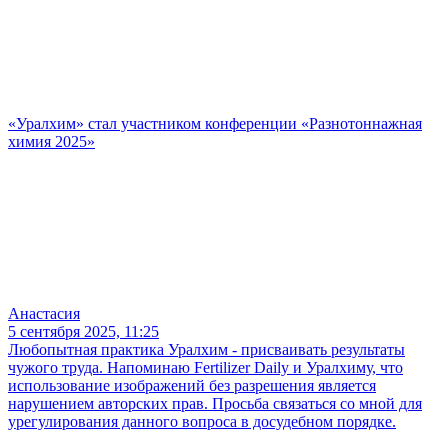
«Уралхим» стал участником конференции «Разнотоннажная
химия 2025»
Анастасия
5 сентября 2025, 11:25
Любопытная практика Уралхим - присваивать результаты
чужого труда. Напоминаю Fertilizer Daily и Уралхиму, что
использование изображений без разрешения является
нарушением авторских прав. Просьба связаться со мной для
урегулирования данного вопроса в досудебном порядке.