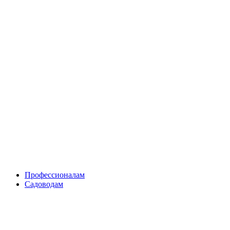
Skip
to
content
Профессионалам
Садоводам