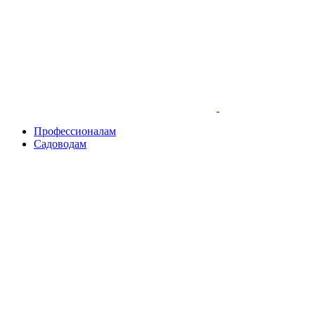
Skip
to
content
Профессионалам
Садоводам