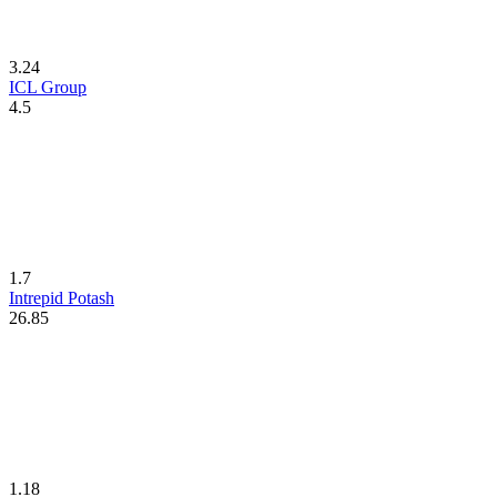
3.24
ICL Group
4.5
1.7
Intrepid Potash
26.85
1.18