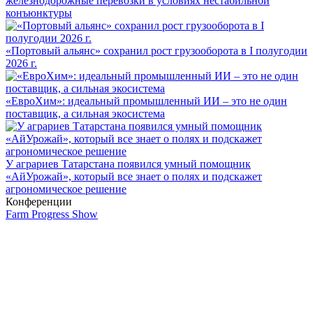
железнодорожные перевозки в условиях нестабильной
конъюнктуры
«Портовый альянс» сохранил рост грузооборота в I полугодии
2026 г.
«ЕвроХим»: идеальный промышленный ИИ – это не один
поставщик, а сильная экосистема
У аграриев Татарстана появился умный помощник
«АйУрожай», который все знает о полях и подскажет
агрономическое решение
Конференции
Farm Progress Show