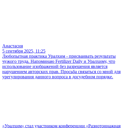
Анастасия
5 сентября 2025, 11:25
Любопытная практика Уралхим - присваивать результаты
чужого труда. Напоминаю Fertilizer Daily и Уралхиму, что
использование изображений без разрешения является
нарушением авторских прав. Просьба связаться со мной для
урегулирования данного вопроса в досудебном порядке.
«Уралхим» стал участником конференции «Разнотоннажная