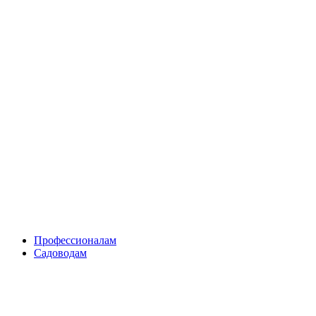
Skip
to
content
Профессионалам
Садоводам