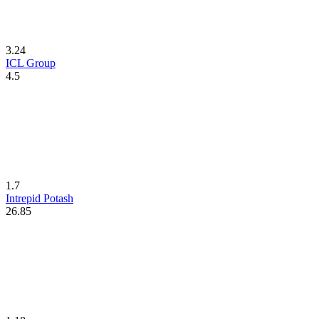
3.24
ICL Group
4.5
1.7
Intrepid Potash
26.85