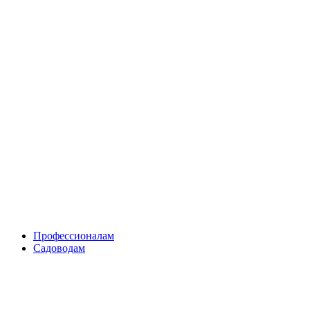
Skip
to
content
Профессионалам
Садоводам