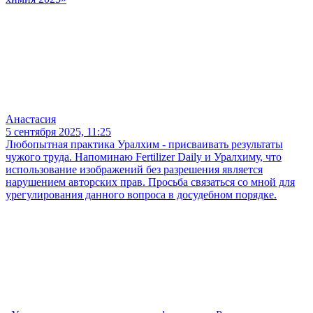
Анастасия
5 сентября 2025, 11:25
Любопытная практика Уралхим - присваивать результаты
чужого труда. Напоминаю Fertilizer Daily и Уралхиму, что
использование изображений без разрешения является
нарушением авторских прав. Просьба связаться со мной для
урегулирования данного вопроса в досудебном порядке.