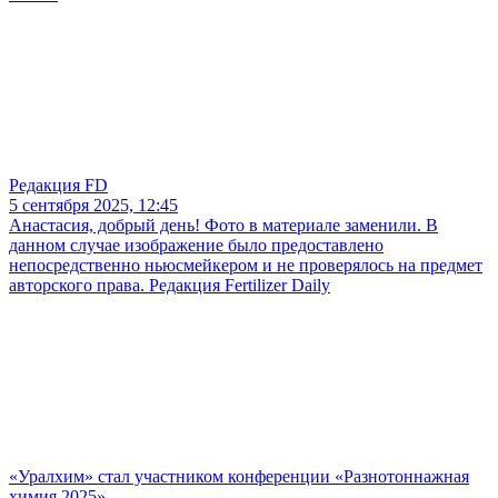
Редакция FD
5 сентября 2025, 12:45
Анастасия, добрый день! Фото в материале заменили. В
данном случае изображение было предоставлено
непосредственно ньюсмейкером и не проверялось на предмет
авторского права. Редакция Fertilizer Daily
«Уралхим» стал участником конференции «Разнотоннажная
химия 2025»