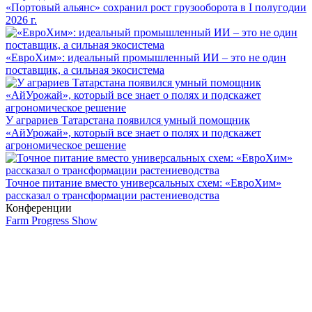
«Портовый альянс» сохранил рост грузооборота в I полугодии
2026 г.
«ЕвроХим»: идеальный промышленный ИИ – это не один
поставщик, а сильная экосистема
У аграриев Татарстана появился умный помощник
«АйУрожай», который все знает о полях и подскажет
агрономическое решение
Точное питание вместо универсальных схем: «ЕвроХим»
рассказал о трансформации растениеводства
Конференции
Farm Progress Show