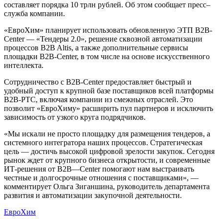
составляет порядка 10 трлн рублей. Об этом сообщает пресс–
служба компании.
«ЕвроХим» планирует использовать обновленную ЭТП B2B-
Center — «Тендеры 2.0», решение сквозной автоматизации
процессов B2B Altis, а также дополнительные сервисы
площадки B2B-Center, в том числе на основе искусственного
интеллекта.
Сотрудничество с B2B-Center предоставляет быстрый и
удобный доступ к крупной базе поставщиков всей платформы
В2В-РТС, включая компании из смежных отраслей. Это
позволит «ЕвроХиму» расширить пул партнеров и исключить
зависимость от узкого круга подрядчиков.
«Мы искали не просто площадку для размещения тендеров, а
системного интегратора наших процессов. Стратегическая
цель — достичь высокой цифровой зрелости закупок. Сегодня
рынок ждет от крупного бизнеса открытости, и современные
ИТ-решения от В2В—Center помогают нам выстраивать
честные и долгосрочные отношения с поставщиками», —
комментирует Ольга Зиганшина, руководитель департамента
развития и автоматизации закупочной деятельности.
ЕвроХим