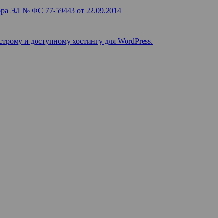
ра ЭЛ № ФС 77-59443 от 22.09.2014
строму и доступному хостингу для WordPress.