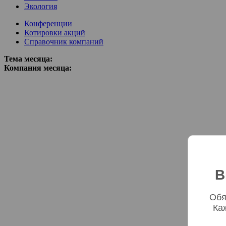
Экология
Конференции
Котировки акций
Справочник компаний
Тема месяца:
Компания месяца:
В
Обя
Ка