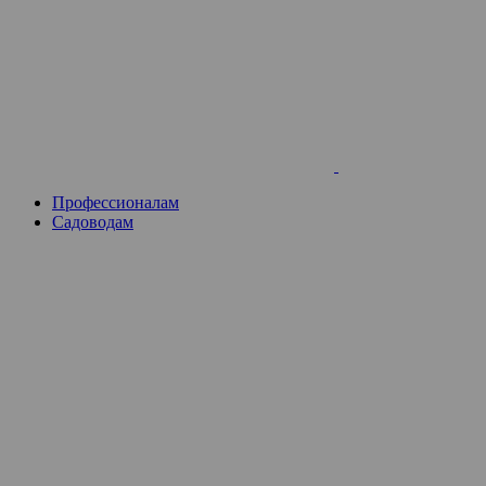
Skip
to
content
Профессионалам
Садоводам