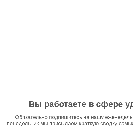
«Когнитив Пилот» представил робота для экспресс-анализа
почвы
Редакция FD
5 сентября 2025, 12:45
Анастасия, добрый день! Фото в материале заменили. В
данном случае изображение было предоставлено
непосредственно ньюсмейкером и не проверялось на предмет
авторского права. Редакция Fertilizer Daily
Вы работаете в сфере у
Обязательно подпишитесь на нашу еженедель
понедельник мы присылаем краткую сводку самых