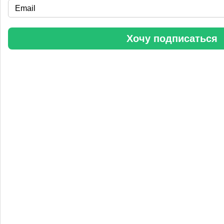
«Уралхим» стал участником конференции «Разнотоннажная
химия 2025»
Хочу подписаться
Анастасия
5 сентября 2025, 11:25
Любопытная практика Уралхим - присваивать результаты
чужого труда. Напоминаю Fertilizer Daily и Уралхиму, что
использование изображений без разрешения является
нарушением авторских прав. Просьба связаться со мной для
урегулирования данного вопроса в досудебном порядке.