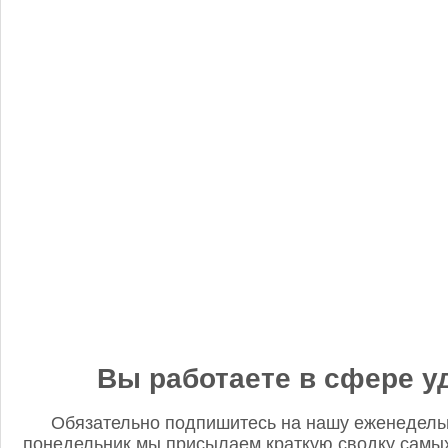
«Когнитив Пилот» представил робота для экспресс-анализа
почвы
Редакция FD
5 сентября 2025, 12:45
Анастасия, добрый день! Фото в материале заменили. В
данном случае изображение было предоставлено
непосредственно ньюсмейкером и не проверялось на предмет
авторского права. Редакция Fertilizer Daily
Вы работаете в сфере у
Обязательно подпишитесь на нашу еженедель
понедельник мы присылаем краткую сводку самых