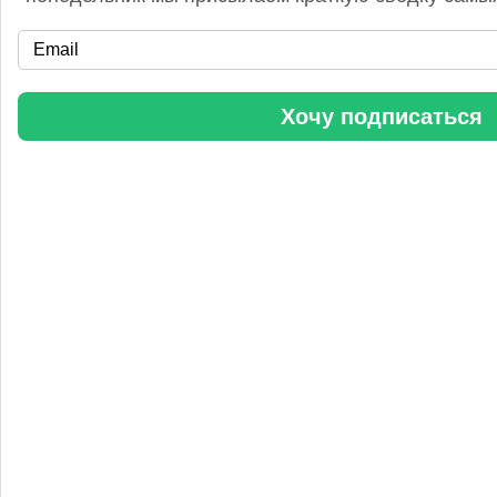
«Уралхим» стал участником конференции «Разнотоннажная
химия 2025»
Хочу подписаться
Анастасия
5 сентября 2025, 11:25
Любопытная практика Уралхим - присваивать результаты
чужого труда. Напоминаю Fertilizer Daily и Уралхиму, что
использование изображений без разрешения является
нарушением авторских прав. Просьба связаться со мной для
урегулирования данного вопроса в досудебном порядке.