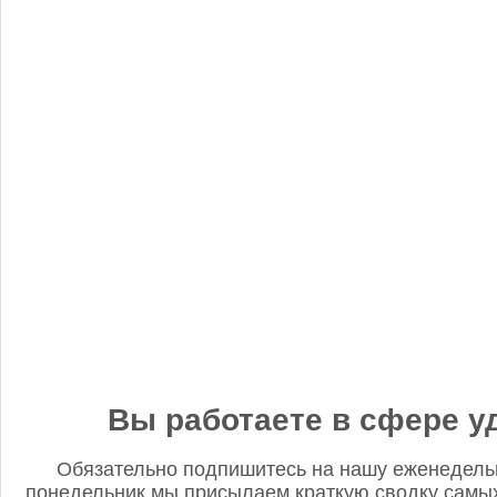
«Когнитив Пилот» представил робота для экспресс-анализа
почвы
Редакция FD
5 сентября 2025, 12:45
Анастасия, добрый день! Фото в материале заменили. В
данном случае изображение было предоставлено
непосредственно ньюсмейкером и не проверялось на предмет
авторского права. Редакция Fertilizer Daily
Вы работаете в сфере у
Обязательно подпишитесь на нашу еженедель
понедельник мы присылаем краткую сводку самых