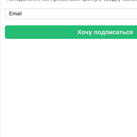
«Уралхим» стал участником конференции «Разнотоннажная
химия 2025»
Хочу подписаться
Анастасия
5 сентября 2025, 11:25
Любопытная практика Уралхим - присваивать результаты
чужого труда. Напоминаю Fertilizer Daily и Уралхиму, что
использование изображений без разрешения является
нарушением авторских прав. Просьба связаться со мной для
урегулирования данного вопроса в досудебном порядке.