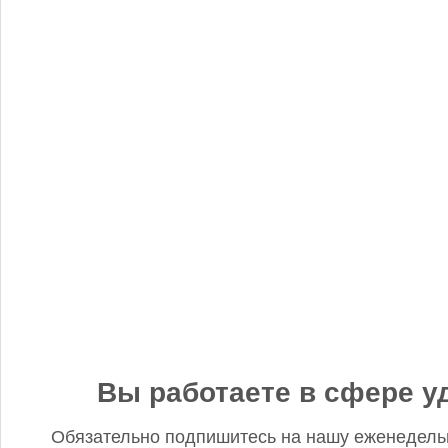
«Когнитив Пилот» представил робота для экспресс-анализа
почвы
Редакция FD
5 сентября 2025, 12:45
Анастасия, добрый день! Фото в материале заменили. В
данном случае изображение было предоставлено
непосредственно ньюсмейкером и не проверялось на предмет
авторского права. Редакция Fertilizer Daily
Вы работаете в сфере у
Обязательно подпишитесь на нашу еженедель