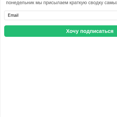
понедельник мы присылаем краткую сводку самых
«Уралхим» стал участником конференции «Разнотоннажная
Хочу подписаться
химия 2025»
Анастасия
5 сентября 2025, 11:25
Любопытная практика Уралхим - присваивать результаты
чужого труда. Напоминаю Fertilizer Daily и Уралхиму, что
использование изображений без разрешения является
нарушением авторских прав. Просьба связаться со мной для
урегулирования данного вопроса в досудебном порядке.